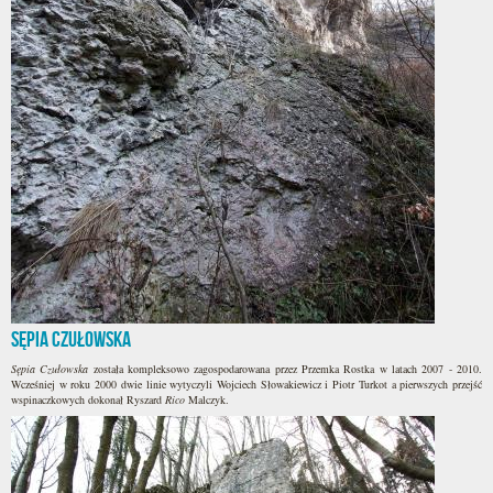
Sępia Czułowska
Sępia Czułowska
została kompleksowo zagospodarowana przez Przemka Rostka w latach 2007 - 2010.
Wcześniej w roku 2000 dwie linie wytyczyli Wojciech Słowakiewicz i Piotr Turkot a pierwszych przejść
wspinaczkowych dokonał Ryszard
Rico
Malczyk.