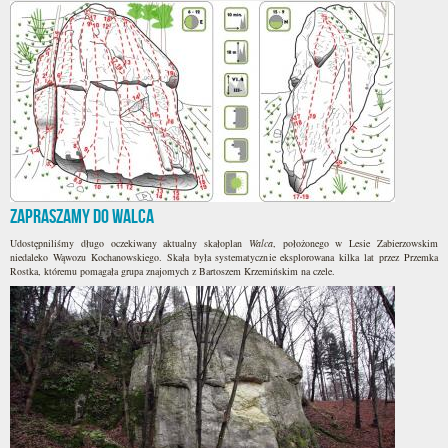
Zapraszamy do Walca
Udostępniliśmy długo oczekiwany aktualny skałoplan
Walca
, położonego w Lesie Zabierzowskim
niedaleko Wąwozu Kochanowskiego. Skała była systematycznie eksplorowana kilka lat przez Przemka
Rostka, któremu pomagała grupa znajomych z Bartoszem Krzemińskim na czele.