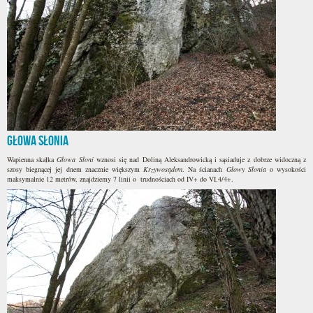
Głowa Słonia
Wapienna skałka
Głowa Słoni
wznosi się nad Doliną Aleksandrowicką i sąsiaduje z dobrze widoczną z
szosy biegnącej jej dnem znacznie większym
Krzywosądem
. Na ścianach
Głowy Słonia
o wysokości
maksymalnie 12 metrów, znajdziemy 7 linii o trudnościach od IV+ do VI.4/4+.