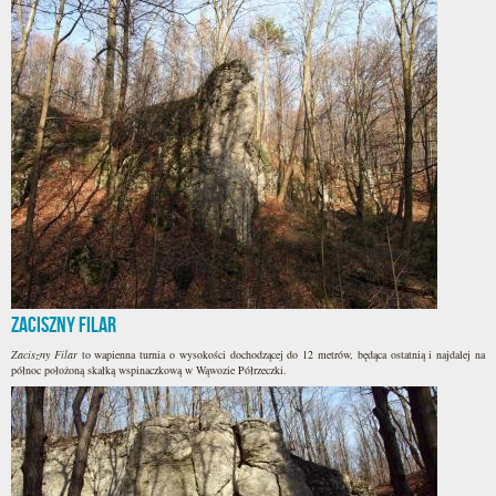
Zaciszny Filar
Zaciszny Filar
to wapienna turnia o wysokości dochodzącej do 12 metrów, będąca ostatnią i najdalej na
północ położoną skałką wspinaczkową w Wąwozie Półrzeczki.