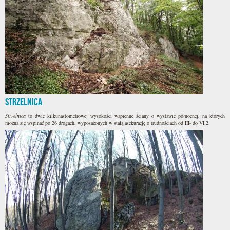
Strzelnica
Strzelnica
to dwie kilkunastometrowej wysokości wapienne ściany o wystawie północnej, na których
można się wspinać po 26 drogach, wyposażonych w stałą asekurację o trudnościach od III- do VI.2.