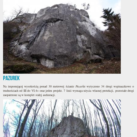
Pazurek
Na imponującej wysokością ponad 30 metrowej ścianie
Pazurka
wytyczono 34 drogi wspinaczkowe o
trudnościach od III do VI.4+ oraz jeden projekt. 7 linii wymaga użycia własnej protekcji, pozostałe drogi
zaopatrzone są w komplet stałej asekuracji.