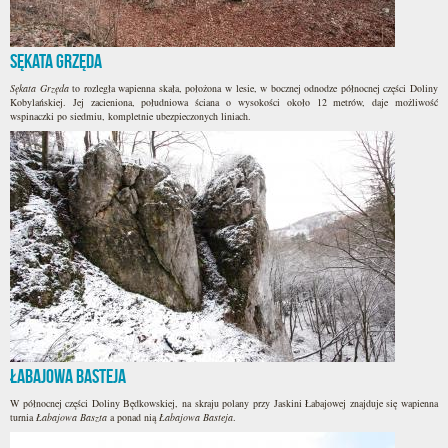
Sękata Grzęda
Sękata Grzęda
to rozległa wapienna skała, położona w lesie, w bocznej odnodze północnej części Doliny
Kobylańskiej. Jej zacieniona, południowa ściana o wysokości około 12 metrów, daje możliwość
wspinaczki po siedmiu, kompletnie ubezpieczonych liniach.
Łabajowa Basteja
W północnej części Doliny Będkowskiej, na skraju polany przy Jaskini Łabajowej znajduje się wapienna
turnia
Łabajowa Baszta
a ponad nią
Łabajowa Basteja
.