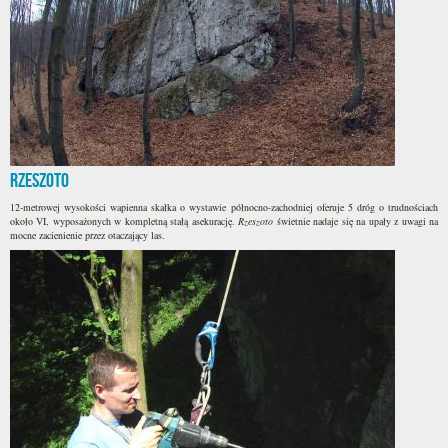
Rzeszoto
12-metrowej wysokości wapienna skałka o wystawie północno-zachodniej oferuje 5 dróg o trudnościach
około VI, wyposażonych w kompletną stałą asekurację.
Rzeszoto
świetnie nadaje się na upały z uwagi na
mocne zacienienie przez otaczający las.