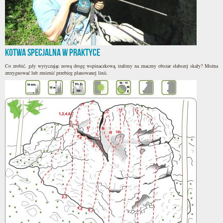
Kotwa specjalna w praktyce
Co zrobić, gdy wytyczając nową drogę wspinaczkową, trafimy na znaczny obszar słabszej skały? Można
zrezygnować lub zmienić przebieg planowanej linii.