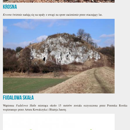
Krosna
Krosna
świetnie nadają się na upały z uwagi na spore zacienienie przez otaczający las.
Fudalowa Skała
Wapienna
Fudalowa Skała
mierząca około 15 metrów została oczyszczona przez Przemka Rostka
wspieranego przez Artura Kowalczyka i Błażeja Janotę.