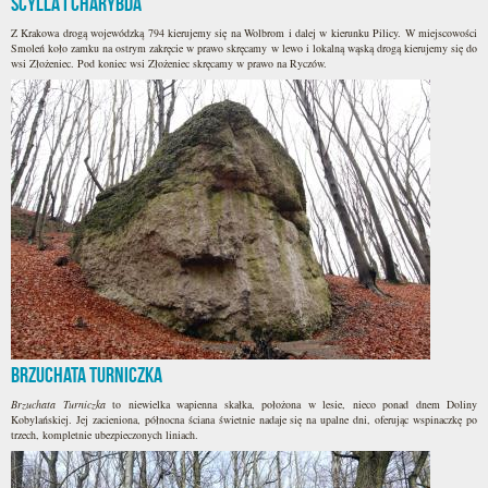
Scylla i Charybda
Z Krakowa drogą wojewódzką 794 kierujemy się na Wolbrom i dalej w kierunku Pilicy. W miejscowości
Smoleń koło zamku na ostrym zakręcie w prawo skręcamy w lewo i lokalną wąską drogą kierujemy się do
wsi Złożeniec. Pod koniec wsi Złożeniec skręcamy w prawo na Ryczów.
Brzuchata Turniczka
Brzuchata Turniczka
to niewielka wapienna skałka, położona w lesie, nieco ponad dnem Doliny
Kobylańskiej. Jej zacieniona, północna ściana świetnie nadaje się na upalne dni, oferując wspinaczkę po
trzech, kompletnie ubezpieczonych liniach.