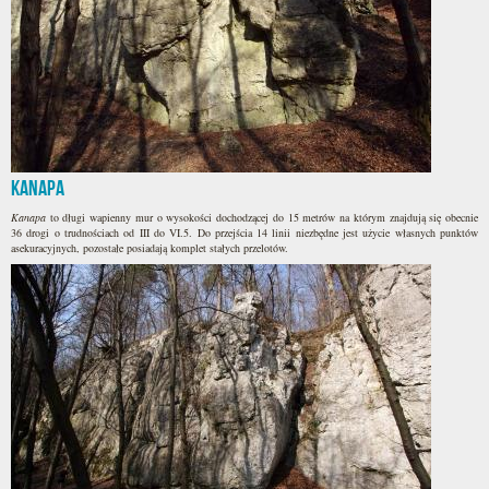
Kanapa
Kanapa
to długi wapienny mur o wysokości dochodzącej do 15 metrów na którym znajdują się obecnie
36 drogi o trudnościach od III do VI.5. Do przejścia 14 linii niezbędne jest użycie własnych punktów
asekuracyjnych, pozostałe posiadają komplet stałych przelotów.