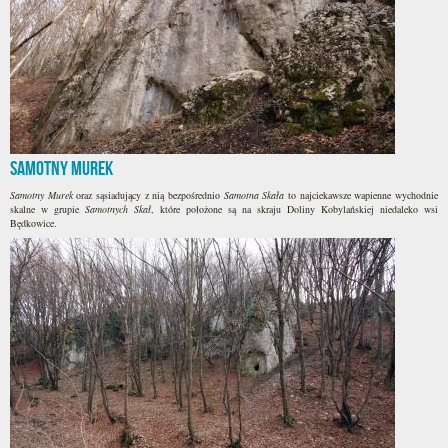
Samotny Murek
Samotny Murek
oraz sąsiadujący z nią bezpośrednio
Samotna Skała
to najciekawsze wapienne wychodnie
skalne w grupie
Samotnych Skał
, które położone są na skraju Doliny Kobylańskiej niedaleko wsi
Będkowice.