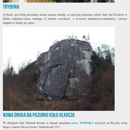
Trybuna
Trybuna
, pod którą prowadzą strome ziemne schody, to najwyżej położona wśród
Skał nad boiskiem
w
Dubiu wapienna turnia, mierząca 12 metrów wysokosci o wystawie południowo-zachodniej i sporym
okapem w dolnej jej części.
Nowa droga na Pazurku koło Olkusza
W ubiegłym roku Przemek Rostek w ramach programu
nowa WSPINKA
wytyczył na
Pazurku
nową
drogę o nazwie
Pazurrissima
i trudnościach VI.3.