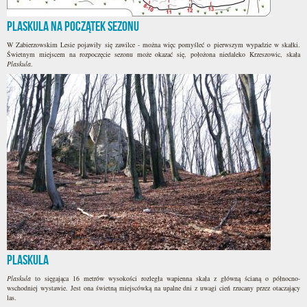
Plaskula na początek sezonu
W Zabierzowskim Lesie pojawiły się zawilce - można więc pomyśleć o pierwszym wypadzie w skałki.
Świetnym miejscem na rozpoczęcie sezonu może okazać się, położona niedaleko Krzeszowic, skała
Plaskula
.
Plaskula
Plaskula
to sięgająca 16 metrów wysokości rozległa wapienna skała z główną ścianą o północno-
wschodniej wystawie. Jest ona świetną miejscówką na upalne dni z uwagi cień rzucany przez otaczający
las.