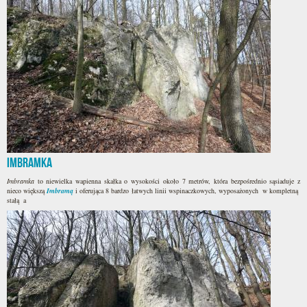
Imbramka
Imbramka
to niewielka wapienna skałka o wysokości około 7 metrów, która bezpośrednio sąsiaduje z
nieco większą
Imbramą
i oferująca 8 bardzo łatwych linii wspinaczkowych, wyposażonych w kompletną
stałą a