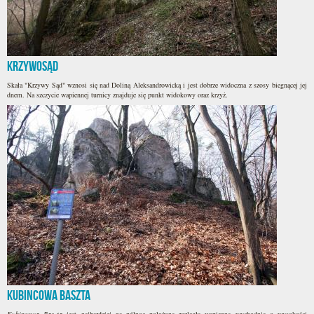
Krzywosąd
Skała "Krzywy Sąd" wznosi się nad Doliną Aleksandrowicką i jest dobrze widoczna z szosy biegnącej jej
dnem. Na szczycie wapiennej turnicy znajduje się punkt widokowy oraz krzyż.
Kubincowa Baszta