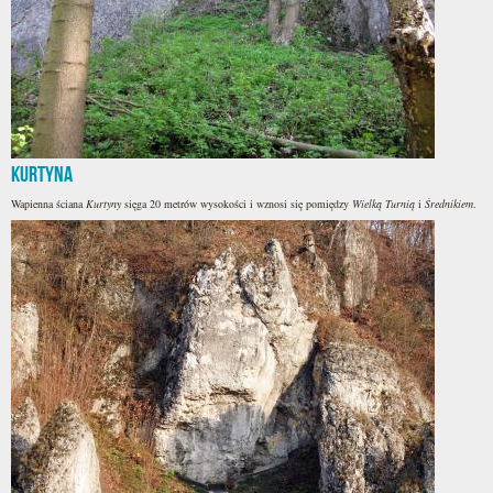
Kurtyna
Wapienna ściana
Kurtyny
sięga 20 metrów wysokości i wznosi się pomiędzy
Wielką Turnią
i
Średnikiem
.