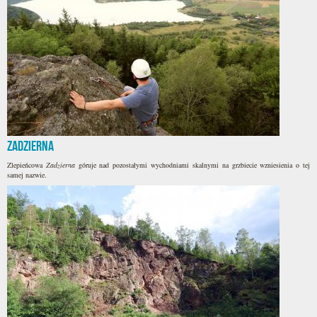
Zadzierna
Zlepieńcowa
Zadzierna
góruje nad pozostałymi wychodniami skalnymi na grzbiecie wzniesienia o tej
samej nazwie.