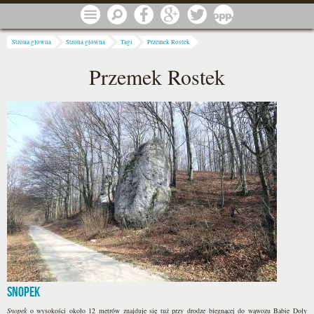
Przejdź do treści
Menu
Szukaj
Facebook
Google
Twitter
1 procent
Jesteś tutaj
Strona główna
Strona główna
Tagi
Przemek Rostek
Przemek Rostek
Snopek
Snopek
o wysokości około 12 metrów znajduje się tuż przy drodze biegnącej do wąwozu Babie Doły