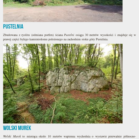
Pustelnia
Zbudowana z ryolitu (odmiana porfiru) ściana
Pustelni
osiąga 30 metrów wysokości i znajduje się w
prawej części byłego kamieniołomu położonego na zachodnim stoku góry Pustelnia.
Wolski Murek
Wolski Murek
to mierząca około 10 metrów wapienna wychodnia o wystawie przeważnie północno-