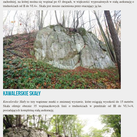
zachodniej, na której można się wspinać po 43 drogach, w większości wyposażonych w stałą asekurację o
trudnościach od II do VI.4+. Skała jest mocno zacieniona przez otaczający ją las.
Kawalerskie Skały
Kawalerskie Skały
to trzy wapienne murki o zmiennej wystawie, które osiągają wysokość do 15 metrów.
Skała oferuje obecnie 35 wspinaczkowych linii o trudnościach w przedziale od III do VI.3+/4,
posiadających kompletną stałą asekurację.