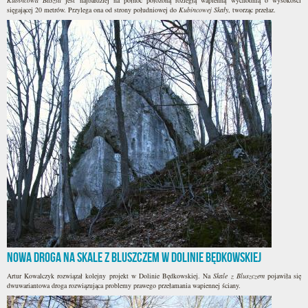
Kubincowa Baszta
jest najbardziej na północ położoną rozległą wapienną wychodnią o wysokości
sięgającej 20 metrów. Przylega ona od strony południowej do
Kubincowej Skały
, tworząc przełaz.
Nowa droga na Skale z Bluszczem w Dolinie Będkowskiej
Artur Kowalczyk rozwiązał kolejny projekt w Dolinie Będkowskiej. Na
Skale z Bluszczem
pojawiła się
dwuwariantowa droga rozwiązująca problemy prawego przełamania wapiennej ściany.