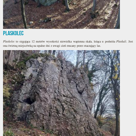
Plaskolec
Plaskolec
to sięgająca 12 metrów wysokości niewielka wapienna skała, leżąca u podnóża
Plaskuli
. Jest
ona świetną miejscówką na upalne dni z uwagi cień rzucany przez otaczający las.