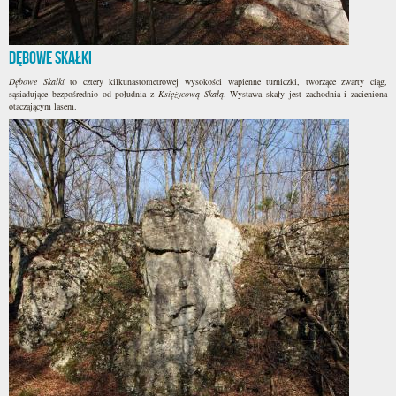
Dębowe Skałki
Dębowe Skałki
to cztery kilkunastometrowej wysokości wapienne turniczki, tworzące zwarty ciąg,
sąsiadujące bezpośrednio od południa z
Księżycową Skałą
. Wystawa skały jest zachodnia i zacieniona
otaczającym lasem.