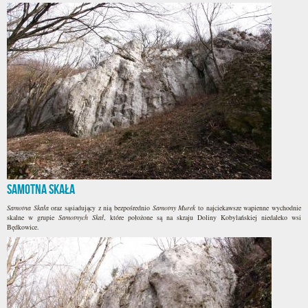
Samotna Skała
Samotna Skała
oraz sąsiadujący z nią bezpośrednio
Samotny Murek
to najciekawsze wapienne wychodnie
skalne w grupie
Samotnych Skał
, które położone są na skraju Doliny Kobylańskiej niedaleko wsi
Będkowice.