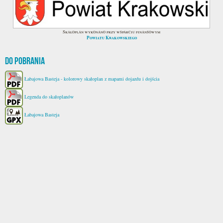
Skałoplan wykonano przy wsparciu finansowym
Powiatu Krakowskiego
Do pobrania
Łabajowa Basteja - kolorowy skałoplan z mapami dojazdu i dojścia
Legenda do skałoplanów
Łabajowa Basteja