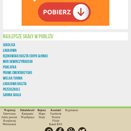
Najlepsze skały w pobliżu
Sokolica
Łabajowa
Będkowska Baszta (Dupa Słonia)
Mur Skwirczyńskiego
Psiklatka
Prawe Cmentarzysko
Wielka Turnia
Łabajowa Baszta
Przedszkole
Sarnia Skała
Wspieraj
Działalność
Rejony
Kontakt
Regulamin
Darowizna
Kampanie
Mapa
Facebook
Jeden procent
Współpraca
Skały
Tweeter
Rozgłaszaj
Flickr
Wolontariat
Kanał RSS
Szukaj
Facebook
Google
Twitter