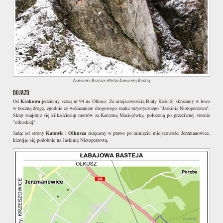
Łabajowa Basteja
Łabajową Basztą
ponad
DOJAZD
Od
Krakowa
jedziemy szosą nr 94 na Olkusz. Za miejscowością Biały Kościół skręcamy w lewo
w boczną drogę, zgodnie ze wskazaniem drogowego znaku turystycznego "Jaskinia Nietoperzowa".
Skręt znajduje się kilkadziesiąt metrów za Karczmą Maciejówką, położoną po przeciwnej stronie
"olkuskiej".
Jadąc od strony
Katowic
i
Olkusza
skręcamy w prawo po minięciu miejscowości Jerzmanowice,
kierując się podobnie na Jaskinię Nietoperzową.