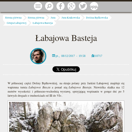
Przejdź do treści
Menu
Szukaj
Facebook
Google
Twitter
1 procent
Jesteś tutaj
Strona główna
Strona główna
Jura
Jura Krakowska
Dolina Będkowska
Grupa Łabajowej
Łabajowa Basteja
Łabajowa Basteja
pt., 08/12/2017 - 19:58
10717
W północnej części Doliny Będkowskiej, na skraju polany przy Jaskini Łabajowej znajduje się
wapienna turnia
Łabajowa Baszta
a ponad nią
Łabajowa Basteja
. Niewielka skałka ma 12
metrów wysokości i północno-wschodnią wystawę, sprzyjającą wspinaniu w gorące dni po 5
łatwych drogach o trudnościach od III do VI+.