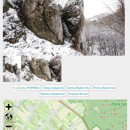
Tagi
nowa WSPINKA
Grupa Łabajowej
Dolina Będkowska
Powiat Krakowski
Mateusz Paradowski
Przemek Rostek