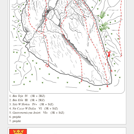
1.
Bas Teja
IV (3R + 2RZ)
2.
Bas Etla
III (3R + 2RZ)
3.
Syty W Słońcu
IV+ (3R + StZ)
4.
Na Czczo W Dżdżu
VI (3R + StZ)
5.
Gastronomiczna Jesień
VI+ (3R + StZ)
6. projekt
7. projekt