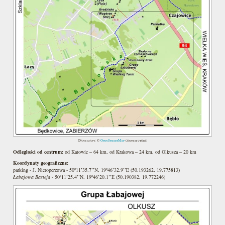
Dane mapy: ©
OpenStreetMap
contributors
Odległości od centrum:
od Katowic – 64 km, od Krakowa – 24 km, od Olkusza – 20 km
Koordynaty geograficzne:
parking - J. Nietoperzowa - 50º11’35.7’’N, 19º46’32.9’’E (50.193262, 19.775813)
Łabajowa Basteja
- 50º11’25.4’’N, 19º46’20.1’’E (50.190382, 19.772246)