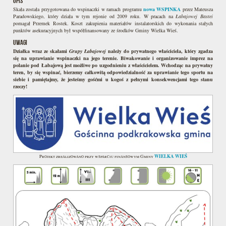
OPIS
Skała została przygotowana do wspinaczki w ramach programu
nowa WSPINKA
przez Mateusza
Paradowskiego, który działa w tym rejonie od 2009 roku. W pracach na
Łabajowej Bastei
pomagał Przemek Rostek. Koszt zakupienia materiałów instalatorskich do wykonania stałych
punktów asekuracyjnych był współfinansowany ze środków Gminy Wielka Wieś.
UWAGI
Działka wraz ze skałami
Grupy Łabajowej
należy do prywatnego właściciela, który zgadza
się na uprawianie wspinaczki na jego terenie. Biwakowanie i organizowanie imprez na
polanie pod Łabajową jest możliwe po uzgodnieniu z właścicielem. Wchodząc na prywatny
teren, by się wspinać, bierzemy całkowitą odpowiedzialność za uprawianie tego sportu na
siebie i pamiętajmy, że jesteśmy gośćmi u kogoś z pełnymi konsekwencjami tego stanu
rzeczy!
WIELKA WIEŚ
Projekt zrealizowano przy wsparciu finansowym Gminy