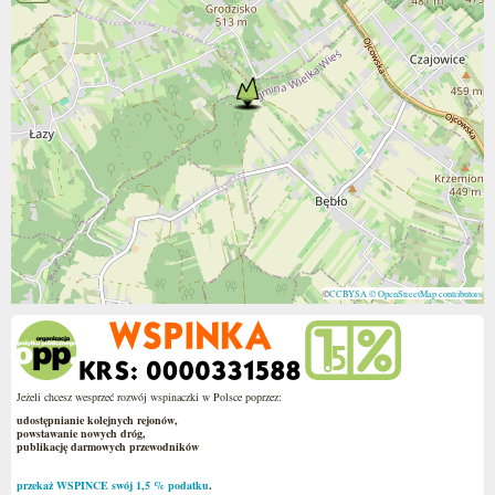
©
CCBYSA
© OpenStreetMap contributors
Jeżeli chcesz wesprzeć rozwój wspinaczki w Polsce poprzez:
udostępnianie kolejnych rejonów,
powstawanie nowych dróg,
publikację darmowych przewodników
przekaż WSPINCE swój 1,5 % podatku
.