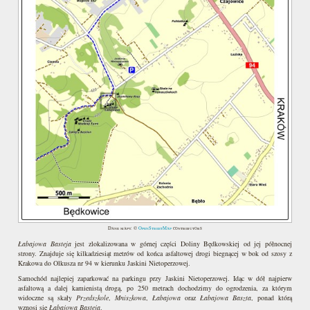
Dane mapy: ©
OpenStreetMap
contributors
Łabajowa Basteja
jest zlokalizowana w górnej części Doliny Będkowskiej od jej północnej
strony. Znajduje się kilkadziesiąt metrów od końca asfaltowej drogi biegnącej w bok od szosy z
Krakowa do Olkusza nr 94 w kierunku Jaskini Nietoperzowej.
Samochód najlepiej zaparkować na parkingu przy Jaskini Nietoperzowej. Idąc w dół najpierw
asfaltową a dalej kamienistą drogą, po 250 metrach dochodzimy do ogrodzenia, za którym
widoczne są skały
Przedszkole
,
Mniszkowa
,
Łabajowa
oraz
Łabajowa Baszta
, ponad którą
wznosi się
Łabajowa Basteja
.