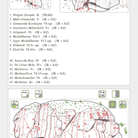
1.
Wstępne Zaciątko
II- (TRAD)
2.
Mała Gimnastyka
V- (2R + StZ)
3.
Gimnastyka Korekcyjna
VI ogr. (2R + StZ)
4.
Anonimowy Melancholik
V+ (2R + StZ)
5.
Gilgamech
VI- (3R + StZ)
6.
Mechabharata
VI+/1 (3R + StZ)
7.
Super Mechabharata
VI.2 ogr. (3R + StZ)
8.
Elekancik
VI.4+ ogr. (3R + StZ)
9.
Eledzilla
VI.4/4+ (3R + StZ)
40.
Justowska Rysa
IV- (3R + StZ)
41.
Do Utraty Mchu
IV+ (2R + StZ)
42.
Mechintosz
V+ (2R + StZ)
43.
Mechiavellizm
VI.1/1+ogr. (2R + StZ)
44.
Monachomechia
VI- (3R + StZ)
45.
Mechamor
II+ (3R + StZ)