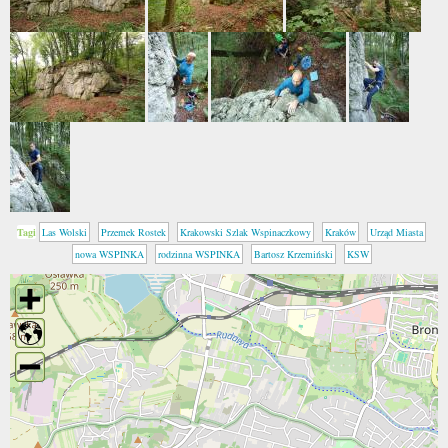
Tagi
Las Wolski
Przemek Rostek
Krakowski Szlak Wspinaczkowy
Kraków
Urząd Miasta
nowa WSPINKA
rodzinna WSPINKA
Bartosz Krzemiński
KSW