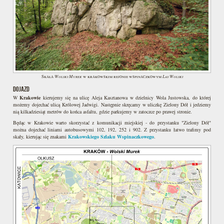
Wolski Murek
Las Wolski
Skała
w krakowskim rejonie wspinaczkowym
DOJAZD
W
Krakowie
kierujemy się na ulicę Aleja Kasztanowa w dzielnicy Wola Justowska, do której
możemy dojechać ulicą Królowej Jadwigi. Następnie skręcamy w uliczkę Zielony Dół i jedziemy
nią kilkadziesiąt metrów do końca asfaltu, gdzie parkujemy w zatoczce po prawej stronie.
Będąc w Krakowie warto skorzystać z komunikacji miejskiej - do przystanku "Zielony Dół"
można dojechać liniami autobusowymi 102, 192, 252 i 902. Z przystanku łatwo trafimy pod
skały, kierując się znakami
Krakowskiego Szlaku Wspinaczkowego
.