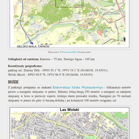
Dane mapy: ©
OpenStreetMap
contributors
Odległości od centrum:
Katowic – 75 km, Nowego Sącza – 105 km
Koordynaty geograficzne:
parking (ul. Zielony Dół) - 50º03’55.1’’N, 19º51’19.1’’E (50.06530, 19.85531)
Wolski Murek
- 50º03’49.0’’N, 19º51’06.9’’E (50.06360, 19.85193)
DOJŚCIE
Z parkingu podążamy za znakami
Krakowskiego Szlaku Wspinaczkowego
- kilkanaście metrów
prosto a następnie skręcamy w prawo. Idziemy leśną drogą 250 metrów a następnie za zakrętem
skręcamy w lewo w pierwszy wąwóz, którego dnem prowadzi ścieżka. Następnie po 70 metrach
skręcamy w prawo do góry w boczną dolinkę i po kolejnych 100 metrów osiągamy cel.