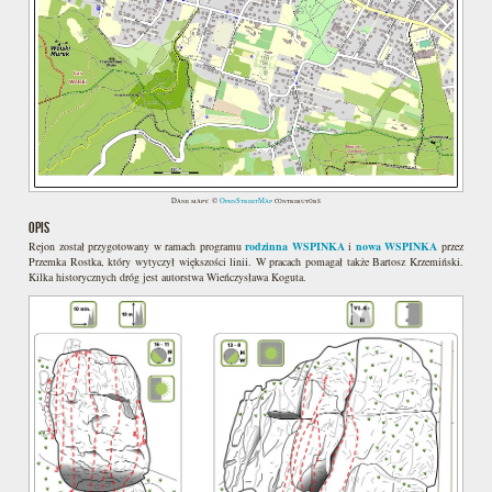
Dane mapy: ©
OpenStreetMap
contributors
OPIS
Rejon został przygotowany w ramach programu
rodzinna WSPINKA
i
nowa WSPINKA
przez
Przemka Rostka, który wytyczył większości linii. W pracach pomagał także Bartosz Krzemiński.
Kilka historycznych dróg jest autorstwa Wieńczysława Koguta.