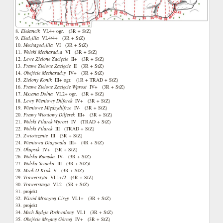
8.
Elekancik
VI.4+ ogr. (3R + StZ)
9.
Eledzilla
VI.4/4+ (3R + StZ)
10.
Mechagodzilla
VI (3R + StZ)
11.
Wolski Mecharadża
VI (3R + StZ)
12.
Lewe Zielone Zacięcie
II+ (3R + StZ)
13.
Prawe Zielone Zacięcie
II (3R + StZ)
14.
Obejście Mecharadży
IV+ (3R + StZ)
15.
Zielony Konik
III+ ogr. (1R + TRAD + StZ)
16.
Prawe Zielone Zacięcie Wprost
IV+ (3R + StZ)
17.
Mszana Dolna
VI.2+ ogr. (3R + StZ)
18.
Lewy Wieniowy Dilferek
IV+ (3R + StZ)
19.
Wieniowe Międzydilfrze
IV- (3R + StZ)
20.
Prawy Wieniowy Dilferek
III+ (3R + StZ)
21.
Wolski Filarek Wprost
IV (TRAD + StZ)
22.
Wolski Filarek
III (TRAD + StZ)
23.
Zwieńczenie
III (3R + StZ)
24.
Wieniowa Diagonala
III+ (4R + StZ)
25.
Okapsik
IV+ (3R + StZ)
26.
Wolska Rampka
IV- (3R + StZ)
27.
Wolska Ścianka
III (3R + StZ)t
28.
Mrok O Krok
V (3R + StZ)
29.
Trawerstyta
VI.1+/2 (4R + StZ)
30.
Trawerstacja
VI.2 (5R + StZ)
31. projekt
32.
Wśród Mrocznej Ciszy
VI.1+ (3R + StZ)
33. projekt
34.
Mech Będzie Pochwalony
VI.1 (3R + StZ)
35.
Obejście Mszany Górnej
IV+ (3R + StZ)