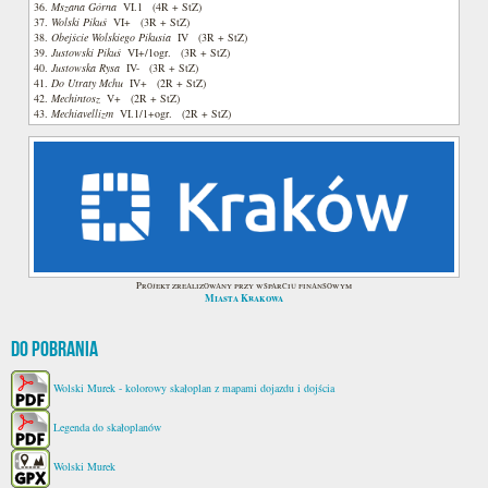
36.
Mszana Górna
VI.1 (4R + StZ)
37.
Wolski Pikuś
VI+ (3R + StZ)
38.
Obejście Wolskiego Pikusia
IV (3R + StZ)
39.
Justowski Pikuś
VI+/1ogr. (3R + StZ)
40.
Justowska Rysa
IV- (3R + StZ)
41.
Do Utraty Mchu
IV+ (2R + StZ)
42.
Mechintosz
V+ (2R + StZ)
43.
Mechiavellizm
VI.1/1+ogr. (2R + StZ)
Projekt zrealizowany przy wsparciu finansowym
Miasta Krakowa
Do pobrania
Wolski Murek - kolorowy skałoplan z mapami dojazdu i dojścia
Legenda do skałoplanów
Wolski Murek