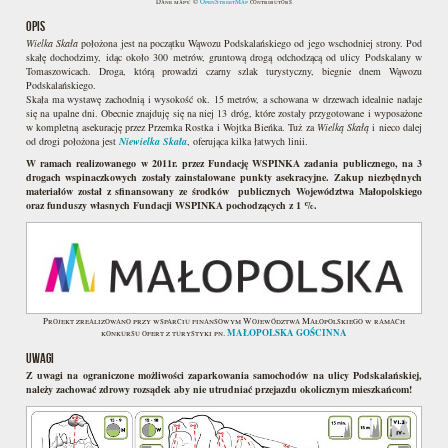
Dane mapy: ©
OpenStreetMap
contributors
OPIS
Wielka Skała
położona jest na początku Wąwozu Podskalańskiego od jego wschodniej strony. Pod
skałę dochodzimy, idąc około 300 metrów, gruntową drogą odchodzącą od ulicy Podskalany w
Tomaszowicach. Droga, którą prowadzi czarny szlak turystyczny, biegnie dnem Wąwozu
Podskalańskiego.
Skała ma wystawę zachodnią i wysokość ok. 15 metrów, a schowana w drzewach idealnie nadaje
się na upalne dni. Obecnie znajduję się na niej 13 dróg, które zostały przygotowane i wyposażone
w kompletną asekurację przez Przemka Rostka i Wojtka Bieńka. Tuż za
Wielką Skałą
i nieco dalej
od drogi położona jest
Niewielka Skała
, oferująca kilka łatwych linii.
W ramach realizowanego w 2011r. przez Fundację WSPINKA zadania publicznego, na 3
drogach wspinaczkowych zostały zainstalowane punkty asekracyjne. Zakup niezbędnych
materiałów został z sfinansowany ze środków publicznych Województwa Małopolskiego
oraz funduszy własnych Fundacji WSPINKA pochodzących z 1 %.
Projekt zrealizowano przy wsparciu finansowym Województwa Małopolskiego w ramach
MAŁOPOLSKA GOŚCINNA
konkursu ofert z turystyki pn.
UWAGI
Z uwagi na ograniczone możliwości zaparkowania samochodów na ulicy Podskalańskiej,
należy zachować zdrowy rozsądek aby nie utrudniać przejazdu okolicznym mieszkańcom!