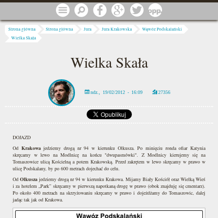
Przejdź do treści
Menu
Szukaj
Facebook
Google
Twitter
1 procent
Jesteś tutaj
Strona główna
Strona główna
Jura
Jura Krakowska
Wąwóz Podskalański
Wielka Skała
Wielka Skała
ndz., 19/02/2012 - 16:09
27356
DOJAZD
Od
Krakowa
jedziemy drogą nr 94 w kierunku Olkusza. Po minięciu ronda ofiar Katynia
skręcamy w lewo na Modlnicę na końcu "dwupasmówki". Z Modlnicy kierujemy się na
Tomaszowice ulicą Kościelną a potem Krakowską. Przed zakrętem w lewo skręcamy w prawo w
ulicę Podskalany, by po 600 metrach dojechać do celu.
Od
Olkusza
jedziemy drogą nr 94 w kierunku Krakowa. Mijamy Biały Kościół oraz Wielką Wieś
i za hotelem „Park” skręcamy w pierwszą napotkaną drogę w prawo (obok znajduję się cmentarz).
Po około 400 metrach na skrzyżowaniu skręcamy w prawo i dojeżdżamy do Tomaszowic, dalej
jadąc tak jak od Krakowa.