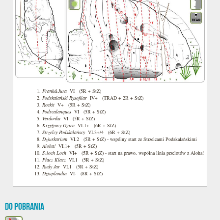
Frank&Jura
VI (5R + StZ)
Podskalański Rysofilar
IV+ (TRAD + 2R + StZ)
Rockit
V+ (5R + StZ)
Podscalanques
VI (5R + StZ)
Verdonka
VI (5R + StZ)
Krzyżowy Ogień
VI.1+ (6R + StZ)
Strzelcy Podskalańscy
VI.3+/4 (6R + StZ)
Dziurkarium
VI.2 (5R + StZ) - wspólny start ze Strzelcami Podskalańskimi
Aloha!
VI.1+ (5R + StZ)
Szloch Loch
VI+ (5R + StZ) - start na prawo, wspólna linia przelotów z Aloha!
Płacz Klacz
VI.1 (5R + StZ)
Rudy Jar
VI.1 (5R + StZ)
Dziuplandia
VI- (8R + StZ)
Do pobrania