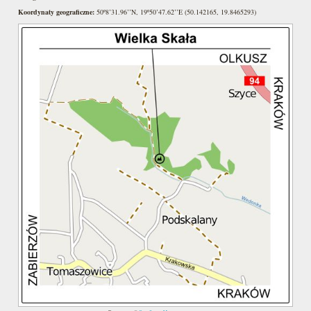
Koordynaty geograficzne:
50º8’31.96’’N, 19º50’47.62’’E (50.142165, 19.8465293)