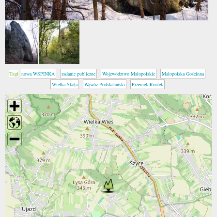
Tagi
nowa WSPINKA
zadanie publiczne
Województwo Małopolskie
Małopolska Gościnna
Wielka Skała
Wąwóz Podskalański
Przemek Rostek