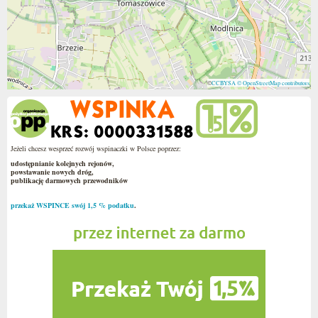
©
CCBYSA
© OpenStreetMap contributors
Jeżeli chcesz wesprzeć rozwój wspinaczki w Polsce poprzez:
udostępnianie kolejnych rejonów,
powstawanie nowych dróg,
publikację darmowych przewodników
przekaż WSPINCE swój 1,5 % podatku
.