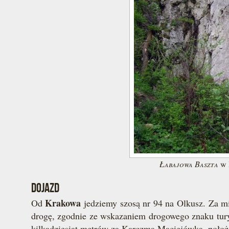
Łabajowa Baszta
w 
DOJAZD
Krakowa
Od
jedziemy szosą nr 94 na Olkusz. Za m
drogę, zgodnie ze wskazaniem drogowego znaku turys
kilkadziesiąt metrów za Karczmą Maciejówką, położo