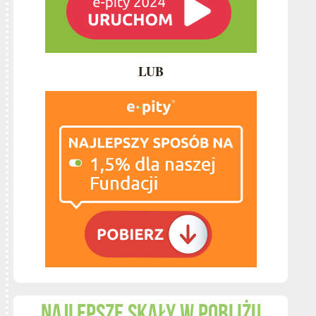
LUB
Najlepsze skały w pobliżu