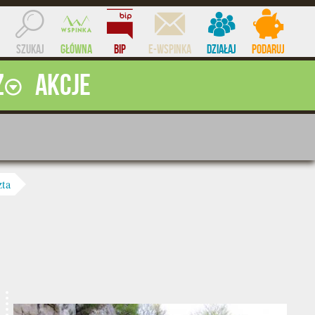
Szukaj
Główna
BIP
e-WSPINKA
Działaj
Podaruj
ż
Akcje
ocent
zta