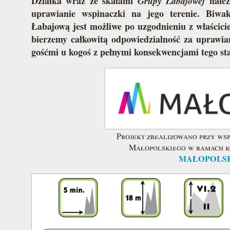
Działka wraz ze skałami
należ
Grupy Łabajowej
uprawianie wspinaczki na jego terenie. Biwa
Łabajową jest możliwe po uzgodnieniu z właścici
bierzemy całkowitą odpowiedzialność za uprawian
gośćmi u kogoś z pełnymi konsekwencjami tego st
Projekt zrealizowano przy w
Małopolskiego w ramach ko
MAŁOPOLS