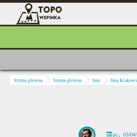
Przejdź do treści
Skałoplany Fundacji
WSPINKA
Jesteś tutaj
Strona główna
Strona główna
Jura
Jura Krakow
pt., 03/04