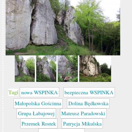
Tagi
nowa WSPINKA
bezpieczna WSPINKA
Małopolska Gościnna
Dolina Będkowska
Grupa Łabajowej
Mateusz Paradowski
Przemek Rostek
Patrycja Mikulska