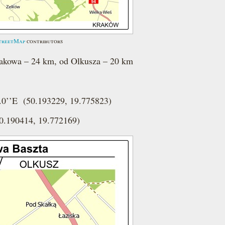
treetMap
contributors
akowa – 24 km, od Olkusza – 20 km
3.0’’E (50.193229, 19.775823)
0.190414, 19.772169)