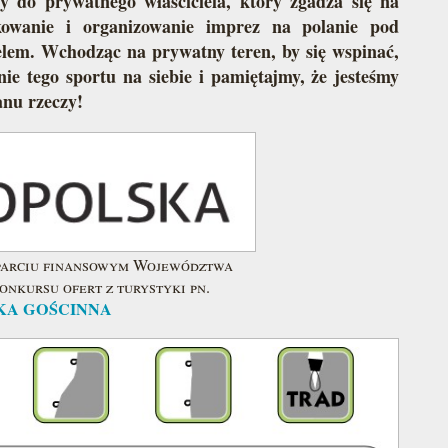
y do prywatnego właściciela, który zgadza się na
kowanie i organizowanie imprez na polanie pod
elem. Wchodząc na prywatny teren, by się wspinać,
ie tego sportu na siebie i pamiętajmy, że jesteśmy
anu rzeczy!
sparciu finansowym Województwa
nkursu ofert z turystyki pn.
KA GOŚCINNA