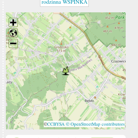
rodzinna WSPINKA
©
CCBYSA
© OpenStreetMap contributors