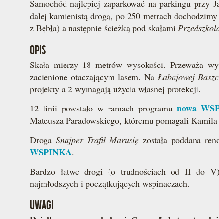
Samochód najlepiej zaparkować na parkingu przy Ja
dalej kamienistą drogą, po 250 metrach dochodzimy 
z Bębła) a następnie ścieżką pod skałami
Przedszkol
OPIS
Skała mierzy 18 metrów wysokości. Przeważa wys
zacienione otaczającym lasem. Na
Łabajowej Baszc
projekty a 2 wymagają użycia własnej protekcji.
nowa WS
12 linii powstało w ramach programu
Mateusza Paradowskiego, któremu pomagali Kamila 
Droga
Snajper Trafił Marusię
została poddana re
WSPINKA
.
Bardzo łatwe drogi (o trudnościach od II do V
najmłodszych i początkujących wspinaczach.
UWAGI