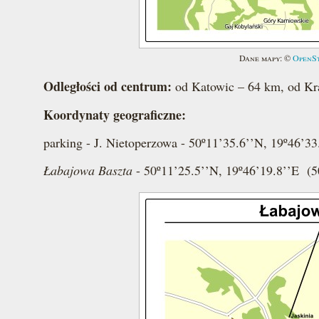
Dane mapy: ©
OpenS
Odległości od centrum:
od Katowic – 64 km, od Kr
Koordynaty geograficzne:
parking - J. Nietoperzowa - 50º11’35.6’’N, 19º46’3
Łabajowa Baszta
- 50º11’25.5’’N, 19º46’19.8’’E (5