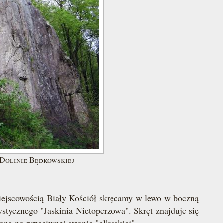
Dolinie Będkowskiej
iejscowością Biały Kościół skręcamy w lewo w boczną
tycznego "Jaskinia Nietoperzowa". Skręt znajduje się
ną po przeciwnej stronie "olkuskiej".