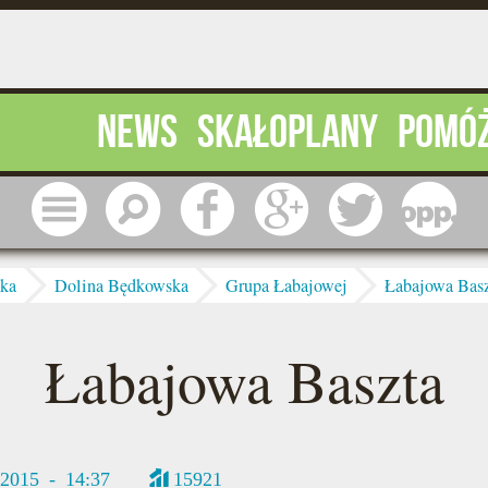
News
Skałoplany
Pomó
Menu
Szukaj
Facebook
Google
Twitter
1 pr
ska
Dolina Będkowska
Grupa Łabajowej
Łabajowa Bas
Łabajowa Baszta
/2015 - 14:37
15921