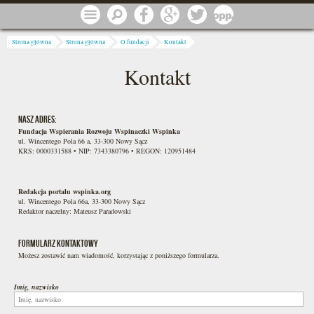
Przejdź do treści
Menu
Szukaj
Facebook
Google
Twitter
1 procent
Jesteś tutaj
Strona główna
Strona główna
O fundacji
Kontakt
Kontakt
Nasz adres:
Fundacja Wspierania Rozwoju Wspinaczki Wspinka
ul. Wincentego Pola 66 a, 33-300 Nowy Sącz
KRS: 0000331588 • NIP: 7343380796 • REGON: 120951484
Redakcja portalu wspinka.org
ul. Wincentego Pola 66a, 33-300 Nowy Sącz
Redaktor naczelny: Mateusz Paradowski
Formularz kontaktowy
Możesz zostawić nam wiadomość, korzystając z poniższego formularza.
Imię, nazwisko