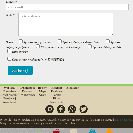
E-mail
*
Treść
*
Temat
Sprawa dotyczy strony
Sprawa dotyczy wolontariatu
Sprawa
dotyczy współpracy
Chcę pomóc, wesprzeć Fundację
Sprawa dotyczy mediów
Inne sprawy
Newsletter
Chcę otrzymywać newsletter E-WSPINKA
Wspieraj
Działalność
Rejony
Kontakt
Regulamin
Darowizna
Kampanie
Mapa
Facebook
Jeden procent
Współpraca
Skały
Tweeter
Rozgłaszaj
Flickr
Wolontariat
Kanał RSS
Szukaj
Facebook
Google
Twitter
O ile nie jest to stwierdzone inaczej, wszystkie materiały na stronie są dostępne na licencji
CC-BY-SA 3.0.
Wszystkie znaki towarowe stanowią własność odpowiednich firm.
Fundacja Wspierania Rozwoju Wspinaczki "Wspinka"
ul. Wincentego Pola 66a
33-300
,
Nowy Sącz