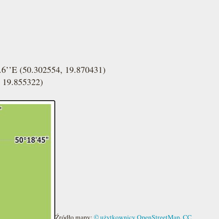
.6’’E (50.302554, 19.870431)
, 19.855322)
Źródło mapy:
© użytkownicy OpenStreetMap
,
CC