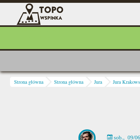
Przejdź do treści
Skałoplany Fundacji
WSPINKA
Jesteś tutaj
Strona główna
Strona główna
Jura
Jura Krakow
sob., 09/0