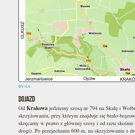
BY-SA
DOJAZD
Krakowa
Od
jedziemy szosą nr 794 na Skałę i Wol
skrzyżowaniu, przy którym znajduje się biało-brązo
skręcamy w prawo z głównej szosy i od razu skośni
drogi). Po przejechaniu 600 m, na skrzyżowaniu z d