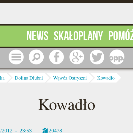
News
Skałoplany
Pomó
Menu
Szukaj
Facebook
Google
Twitter
1 pr
ska
Dolina Dłubni
Wąwóz Ostryszni
Kowadło
Kowadło
6/2012 - 23:53
20478