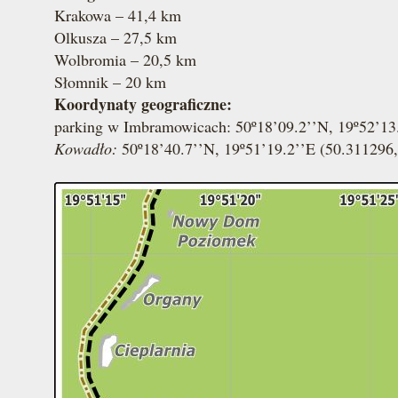
Krakowa – 41,4 km
Olkusza – 27,5 km
Wolbromia – 20,5 km
Słomnik – 20 km
Koordynaty geograficzne:
parking w Imbramowicach: 50º18’09.2’’N, 19º52’13
Kowadło:
50º18’40.7’’N, 19º51’19.2’’E (50.311296