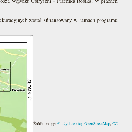
stosza Wąwozu Ostryszni - Przemka Rostka. W pracach
ekuracyjnych został sfinansowany w ramach programu
Źródło mapy:
© użytkownicy OpenStreetMap
,
CC