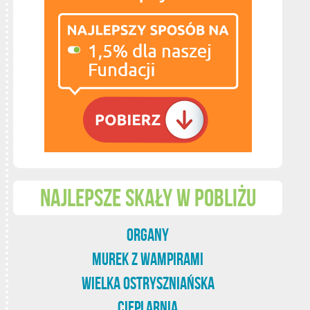
Najlepsze skały w pobliżu
Organy
Murek z Wampirami
Wielka Ostryszniańska
Cieplarnia