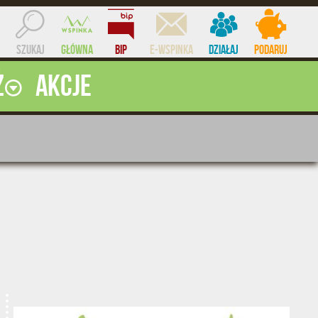
Szukaj
Główna
BIP
e-WSPINKA
Działaj
Podaruj
ż
Akcje
ocent