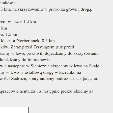
cinków :
,3 km; na skrzyżowaniu w prawo za główną drogą,
rętu w lewo: 1,4 km,
8 km
o: 1,5 km,
klasztor Norbertanek: 0,5 km
aków. Zaraz przed Trzyciążem (tuż przed
ęcamy w lewo, po chwili dojeżdżamy do skrzyżowania
 dojeżdżamy do Imbramowic.
ów a następnie w Sienicznie skręcamy w lewo na Skałę
amy w lewo w asfaltową drogę w kierunku na
wości Zadroże, kontynuujemy podróż tak jak jadąc od
zeciw cmentarza), a następnie pieszo idziemy za