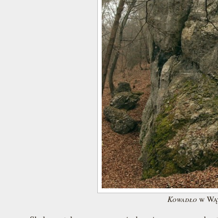
Kowadło
w Wąw