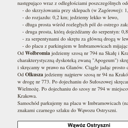
następująco wraz z odległościami poszczególnych od
- do skrzyżowania przy sklepach (w Zagórowej): 1
- do rozjazdu: 0,2 km; jedziemy lekko w lewo,
- długa prosta wśród rozległych pól do ostrego zak
- druga prosta, którą dojeżdżamy do serpentyn: 0,
- za serpentynami do skrętu za główną drogą w lew
- do placu z parkingiem w Imbramowicach mijając 
Wolbromia
Od
jedziemy szosą nr 794 na Skałę i Kr
charakterystyczną dyskoteką zwaną "Apogeum") skr
i skręcamy w prawo na Glanów. Ciągle jadąc prosto
Olkusza
Od
jedziemy najpierw szosą nr 94 na Krak
w drogę nr 773. Po dojechaniu do Sułoszowej skręc
Wielmożę. Po dojechaniu do szosy nr 794 w miejsco
Krakowa.
Samochód parkujemy na placu w Imbramowicach (napr
znakami czarnego szlaku do Wąwozu Ostryszni.