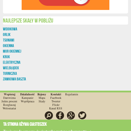
Najlepsze skały w pobliżu
Widokowa
Orlik
Tsunami
Okienna
Mur Okiennej
Kruk
Elektryczna
Wielbłądek
Turniczka
Zamkowa Baszta
Wspieraj
Działalność
Rejony
Kontakt
Regulamin
Darowizna
Kampanie
Mapa
Facebook
Jeden procent
Współpraca
Skały
Tweeter
Rozgłaszaj
Flickr
Wolontariat
Kanał RSS
Szukaj
Facebook
Google
Twitter
Ta strona używa ciasteczek
O ile nie jest to stwierdzone inaczej, wszystkie materiały na stronie są dostępne na licencji
CC-BY-SA 3.0.
Wszystkie znaki towarowe stanowią własność odpowiednich firm.