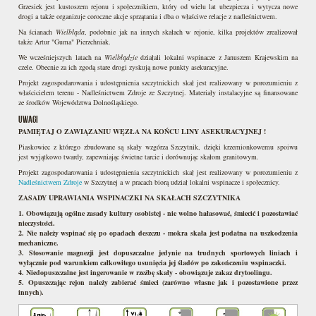
Grzesiek jest kustoszem rejonu i społecznikiem, który od wielu lat ubezpiecza i wytycza nowe
drogi a także organizuje coroczne akcje sprzątania i dba o właściwe relacje z nadleśnictwem.
Na ścianach
Wielbłąda
, podobnie jak na innych skałach w rejonie, kilka projektów zrealizował
także Artur "Guma" Pierzchniak.
We wcześniejszych latach na
Wielbłądzie
działali lokalni wspinacze z Januszem Krajewskim na
czele. Obecnie za ich zgodą stare drogi zyskują nowe punkty asekuracyjne.
Projekt zagospodarowania i udostępnienia szczytnickich skał jest realizowany w porozumieniu z
właścicielem terenu - Nadleśnictwem Zdroje ze Szczytnej. Materiały instalacyjne są finansowane
ze środków Województwa Dolnośląskiego.
UWAGI
PAMIĘTAJ O ZAWIĄZANIU WĘZŁA NA KOŃCU LINY ASEKURACYJNEJ !
Piaskowiec z którego zbudowane są skały wzgórza Szczytnik, dzięki krzemionkowemu spoiwu
jest wyjątkowo twardy, zapewniając świetne tarcie i dorównując skałom granitowym.
Projekt zagospodarowania i udostępnienia szczytnickich skał jest realizowany w porozumieniu z
Nadleśnictwem Zdroje
w Szczytnej a w pracach biorą udział lokalni wspinacze i społecznicy.
ZASADY UPRAWIANIA WSPINACZKI NA SKAŁACH SZCZYTNIKA
1. Obowiązują ogólne zasady kultury osobistej - nie wolno hałasować, śmiecić i pozostawiać
nieczystości.
2. Nie należy wspinać się po opadach deszczu - mokra skała jest podatna na uszkodzenia
mechaniczne.
3. Stosowanie magnezji jest dopuszczalne jedynie na trudnych sportowych liniach i
wyłącznie pod warunkiem całkowitego usunięcia jej śladów po zakończeniu wspinaczki.
4. Niedopuszczalne jest ingerowanie w rzeźbę skały - obowiązuje zakaz drytoolingu.
5. Opuszczając rejon należy zabierać śmieci (zarówno własne jak i pozostawione przez
innych).