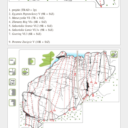
1. projekt (TRAD + 2p)
2.
Egzamin Poprawkowy
V (9R + StZ)
3.
Maturzystka
VI- (7R + StZ)
4.
Złamany Róg
VI+ (8R + StZ)
5.
Saksońskie Sranie
VI.2 (9R + StZ)
6.
Saksońskie Lanie
VI.3+ (9R + StZ)
7.
Goering
VI.3 (8R + StZ)
9.
Poranne Zacięcie
V (10R + StZ)