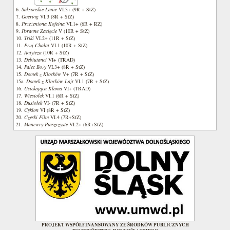
6.
Saksońskie Lanie
VI.3+ (9R + StZ)
7.
Goering
VI.3 (8R + StZ)
8.
Przeżeniona Kofeina
VI.1+ (6R + RZ)
9.
Poranne Zacięcie
V (10R + StZ)
10.
Triki
VI.2+ (11R + StZ)
11.
Pruj Chałat
VI.1 (10R + StZ)
12.
Antyteza
(10R + StZ)
13.
Debiutanci
VI+ (TRAD)
14.
Palec Boży
VI.3+ (8R + StZ)
15.
Domek z Klocków
V+ (7R + StZ)
15a.
Domek z Klocków Lajt
VI.1 (7R + StZ)
16.
Uciekająca Klama
VI+ (TRAD)
17.
Wiesiołek
VI.1 (6R + StZ)
18.
Dusiołek
VI- (7R + StZ)
19.
Cyklon
VI (8R + StZ)
20.
Czeski Film
VI.4 (7R+StZ)
21.
Manewry Piaszczyste
VI.2+ (6R+StZ)
PROJEKT WSPÓŁFINANSOWANY ZE ŚRODKÓW PUBLICZNYCH