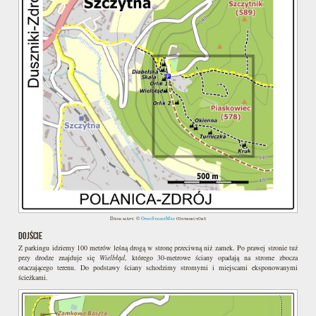
Dane mapy: ©
OpenStreetMap
contributors
DOJŚCIE
Z parkingu idziemy 100 metrów leśną drogą w stronę przeciwną niż zamek. Po prawej stronie tuż
przy drodze znajduje się
Wielbłąd
, którego 30-metrowe ściany opadają na strome zbocza
otaczającego terenu. Do podstawy ściany schodzimy stromymi i miejscami eksponowanymi
ścieżkami.