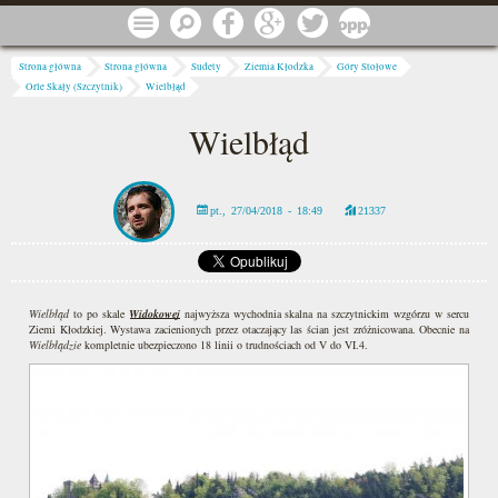
Przejdź do treści
Menu
Szukaj
Facebook
Google
Twitter
1 procent
Jesteś tutaj
Strona główna
Strona główna
Sudety
Ziemia Kłodzka
Góry Stołowe
Orle Skały (Szczytnik)
Wielbłąd
Wielbłąd
pt., 27/04/2018 - 18:49
21337
Wielbłąd
to po skale
Widokowej
najwyższa wychodnia skalna na szczytnickim wzgórzu w sercu
Ziemi Kłodzkiej. Wystawa zacienionych przez otaczający las ścian jest zróżnicowana. Obecnie na
Wielbłądzie
kompletnie ubezpieczono 18 linii o trudnościach od V do VI.4.