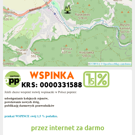
©
CCBYSA
© OpenStreetMap contributors
Jeżeli chcesz wesprzeć rozwój wspinaczki w Polsce poprzez:
udostępnianie kolejnych rejonów,
powstawanie nowych dróg,
publikację darmowych przewodników
przekaż WSPINCE swój 1,5 % podatku
.