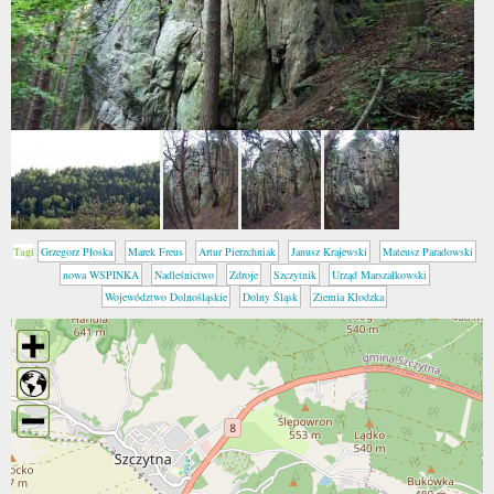
Tagi
Grzegorz Płoska
Marek Freus
Artur Pierzchniak
Janusz Krajewski
Mateusz Paradowski
nowa WSPINKA
Nadleśnictwo
Zdroje
Szczytnik
Urząd Marszałkowski
Województwo Dolnośląskie
Dolny Śląsk
Ziemia Kłodzka