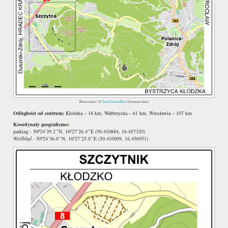
Dane mapy: ©
OpenStreetMap
contributors
Odległości od centrum:
Kłodzka – 18 km, Wałbrzycha – 61 km, Wrocławia – 107 km
Koordynaty geograficzne:
parking - 50º24’39.2’’N, 16º27’26.4’’E (50.410884, 16.457320)
Wielbłąd
- 50º24’36.0’’N, 16º27’25.0’’E (50.410009, 16.456951)