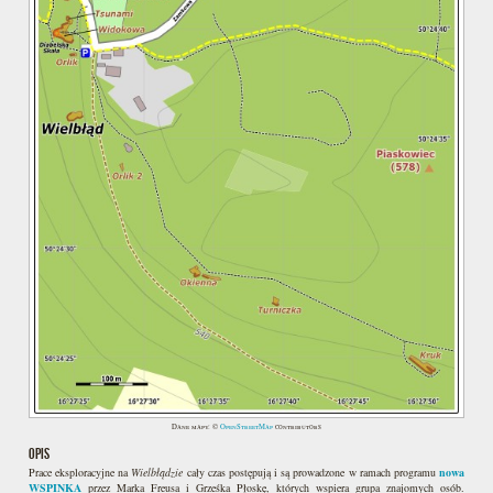
Dane mapy: ©
OpenStreetMap
contributors
OPIS
Prace eksploracyjne na
Wielbłądzie
cały czas postępują i są prowadzone w ramach programu
nowa
WSPINKA
przez Marka Freusa i Grześka Płoskę, których wspiera grupa znajomych osób.