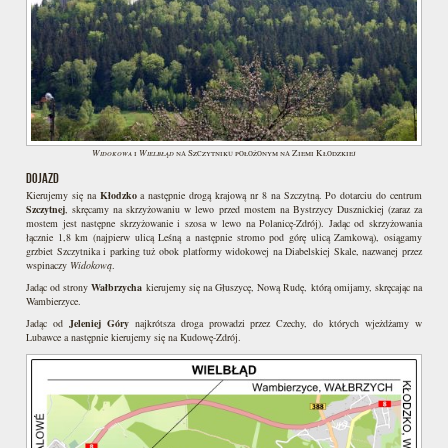
Widokowa
Wielbłąd
i
na Szczytniku położonym na Ziemi Kłodzkiej
DOJAZD
Kierujemy się na
Kłodzko
a następnie drogą krajową nr 8 na Szczytną. Po dotarciu do centrum
Szczytnej
, skręcamy na skrzyżowaniu w lewo przed mostem na Bystrzycy Dusznickiej (zaraz za
mostem jest następne skrzyżowanie i szosa w lewo na Polanicę-Zdrój). Jadąc od skrzyżowania
łącznie 1,8 km (najpierw ulicą Leśną a następnie stromo pod górę ulicą Zamkową), osiągamy
grzbiet Szczytnika i parking tuż obok platformy widokowej na Diabelskiej Skale, nazwanej przez
wspinaczy
Widokową
.
Jadąc od strony
Wałbrzycha
kierujemy się na Głuszycę, Nową Rudę, którą omijamy, skręcając na
Wambierzyce.
Jadąc od
Jeleniej Góry
najkrótsza droga prowadzi przez Czechy, do których wjeżdżamy w
Lubawce a następnie kierujemy się na Kudowę-Zdrój.