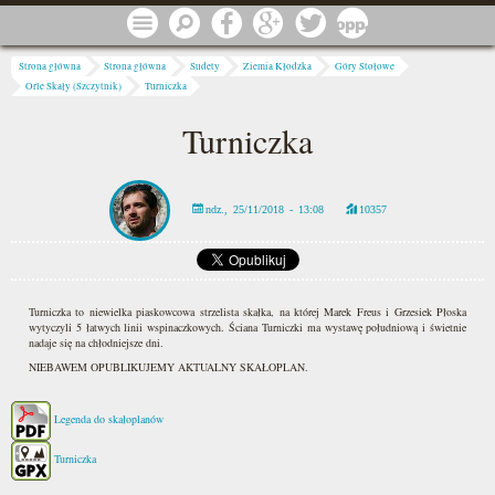
Przejdź do treści
Menu
Szukaj
Facebook
Google
Twitter
1 procent
Jesteś tutaj
Strona główna
Strona główna
Sudety
Ziemia Kłodzka
Góry Stołowe
Orle Skały (Szczytnik)
Turniczka
Turniczka
ndz., 25/11/2018 - 13:08
10357
Turniczka to niewielka piaskowcowa strzelista skałka, na której Marek Freus i Grzesiek Płoska
wytyczyli 5 łatwych linii wspinaczkowych. Ściana Turniczki ma wystawę południową i świetnie
nadaje się na chłodniejsze dni.
NIEBAWEM OPUBLIKUJEMY AKTUALNY SKAŁOPLAN.
Legenda do skałoplanów
Turniczka