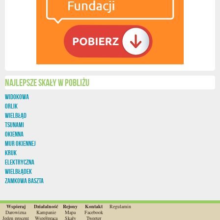
Najlepsze skały w pobliżu
Widokowa
Orlik
Wielbłąd
Tsunami
Okienna
Mur Okiennej
Kruk
Elektryczna
Wielbłądek
Zamkowa Baszta
Wspieraj
Działalność
Rejony
Kontakt
Regulamin
Darowizna
Kampanie
Mapa
Facebook
Jeden procent
Współpraca
Skały
Tweeter