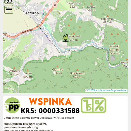
©
CCBYSA
© OpenStreetMap contributors
Jeżeli chcesz wesprzeć rozwój wspinaczki w Polsce poprzez:
udostępnianie kolejnych rejonów,
powstawanie nowych dróg,
publikację darmowych przewodników