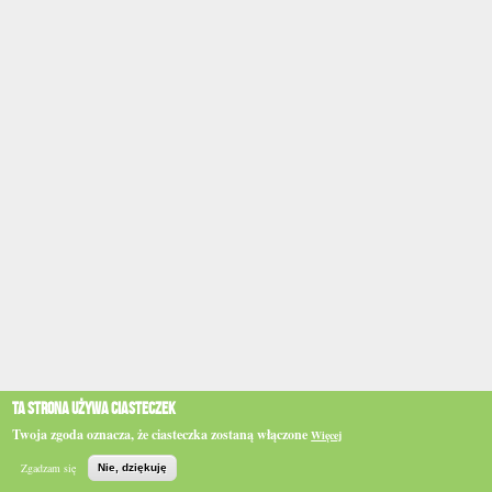
Ta strona używa ciasteczek
Twoja zgoda oznacza, że ciasteczka zostaną włączone
Więcej
Zgadzam się
Nie, dziękuję
Szukaj
Główna
BIP
e-WSPINKA
Działaj
Podaruj