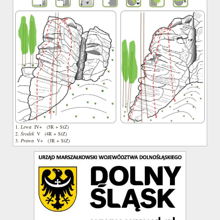
1.
Lewa
IV+ (5R + StZ)
2.
Środek
V (4R + StZ)
3.
Prawa
V+ (3R + StZ)