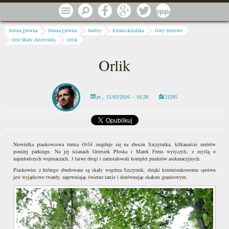
Przejdź do treści
Menu
Szukaj
Facebook
Google
Twitter
1 procent
Jesteś tutaj
Strona główna
Strona główna
Sudety
Ziemia Kłodzka
Góry Stołowe
Orle Skały (Szczytnik)
Orlik
Orlik
pt., 11/03/2016 - 16:28
21595
Niewielka piaskowcowa turnia
Orlik
znajduje się na zboczu Szczytnika, kilkanaście metrów
poniżej parkingu. Na jej ścianach Grzesiek Płoska i Marek Freus wytyczyli, z myślą o
najmłodszych wspinaczach, 3 łatwe drogi i zainstalowali komplet punktów asekuracyjnych.
Piaskowiec z którego zbudowane są skały wzgórza Szczytnik, dzięki krzemionkowemu spoiwu
jest wyjątkowo twardy, zapewniając świetne tarcie i dorównując skałom granitowym.