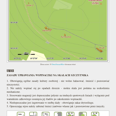
Dane mapy: ©
OpenStreetMap
contributors
UWAGI
ZASADY UPRAWIANIA WSPINACZKI NA SKAŁACH SZCZYTNIKA
1. Obowiązują ogólne zasady kultury osobistej - nie wolno hałasować, śmiecić i pozostawiać
nieczystości.
2. Nie należy wspinać się po opadach deszczu - mokra skała jest podatna na uszkodzenia
mechaniczne.
3. Stosowanie magnezji jest dopuszczalne jedynie na trudnych sportowych liniach i wyłącznie pod
warunkiem całkowitego usunięcia jej śladów po zakończeniu wspinaczki.
4. Niedopuszczalne jest ingerowanie w rzeźbę skały - obowiązuje zakaz drytoolingu.
5. Opuszczając rejon należy zabierać śmieci (zarówno własne jak i pozostawione przez innych).