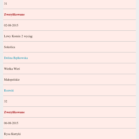
31
Zweryfikowane
02-08-2015
Lewy Komin 2 wyciąg
Sokolica
Dolina Będkowska
Wielka Wieś
Małopolskie
Rozwiń
32
Zweryfikowane
06-08-2015
Rysa Kurtyki