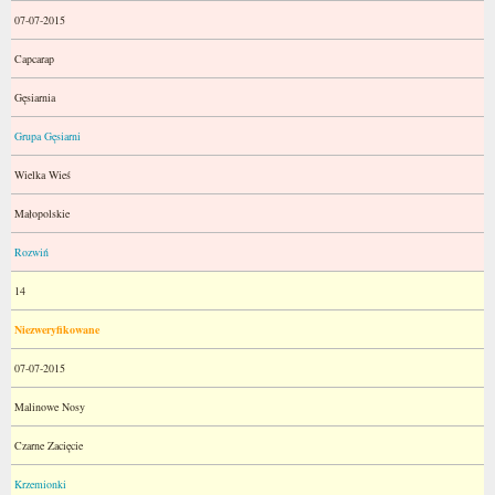
07-07-2015
Capcarap
Gęsiarnia
Grupa Gęsiarni
Wielka Wieś
Małopolskie
Rozwiń
14
Niezweryfikowane
07-07-2015
Malinowe Nosy
Czarne Zacięcie
Krzemionki