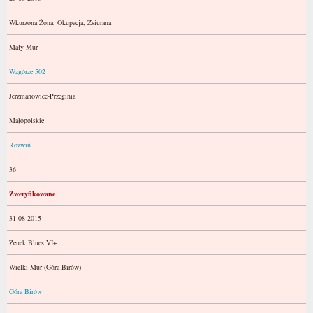
Wkurzona Żona, Okupacja, Zsiurana
Mały Mur
Wzgórze 502
Jerzmanowice-Przeginia
Małopolskie
Rozwiń
36
Zweryfikowane
31-08-2015
Zenek Blues VI+
Wielki Mur (Góra Birów)
Góra Birów