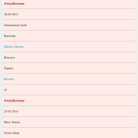
Zweryfikowane
30-09-2015
Glutaminian Sodu
Barwinek
Okolice Morska
Kroczyce
Śląskie
Rozwiń
41
Zweryfikowane
25-03-2016
Mocz Tenora
Sowie Skały