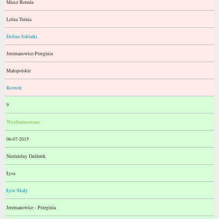
Miecz Beruda
Leśna Turnia
Dolina Szklarki
Jerzmanowice-Przeginia
Małopolskie
Rozwiń
9
Wyeliminowane
06-07-2015
Niedzielny Dulferek
Łysa
Łyse Skały
Jerzmanowice - Przeginia