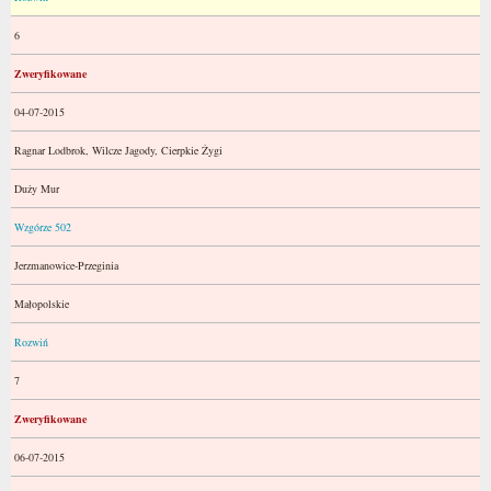
6
Zweryfikowane
04-07-2015
Ragnar Lodbrok, Wilcze Jagody, Cierpkie Żygi
Duży Mur
Wzgórze 502
Jerzmanowice-Przeginia
Małopolskie
Rozwiń
7
Zweryfikowane
06-07-2015