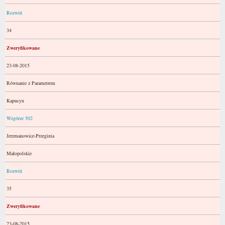
Rozwiń
34
Zweryfikowane
23-08-2015
Równanie z Parametrem
Kapucyn
Wzgórze 502
Jerzmanowice-Przeginia
Małopolskie
Rozwiń
35
Zweryfikowane
23-08-2015