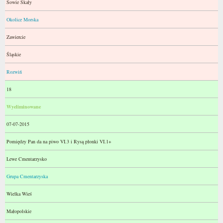
Sowie Skały
Okolice Morska
Zawiercie
Śląskie
Rozwiń
18
Wyeliminowane
07-07-2015
Pomiędzy Pan da na piwo VI.3 i Rysą płonki VI.1+
Lewe Cmentarzysko
Grupa Cmentarzyska
Wielka Wieś
Małopolskie