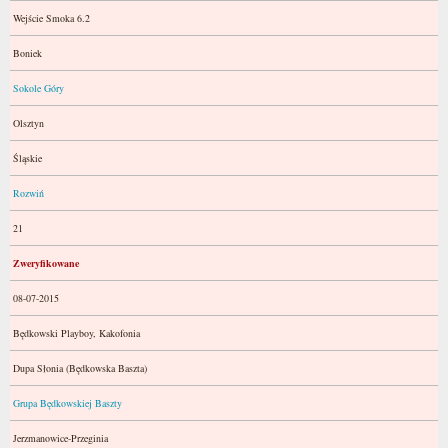
Wejście Smoka 6.2
Boniek
Sokole Góry
Olsztyn
Śląskie
Rozwiń
21
Zweryfikowane
08-07-2015
Będkowski Playboy, Kakofonia
Dupa Słonia (Będkowska Baszta)
Grupa Będkowskiej Baszty
Jerzmanowice-Przeginia