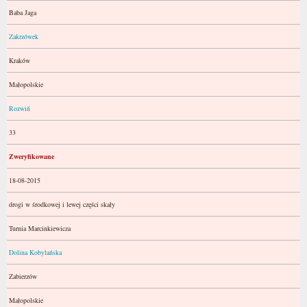
Baba Jaga
Zakrzówek
Kraków
Małopolskie
Rozwiń
33
Zweryfikowane
18-08-2015
drogi w środkowej i lewej części skały
Turnia Marcinkiewicza
Dolina Kobylańska
Zabierzów
Małopolskie