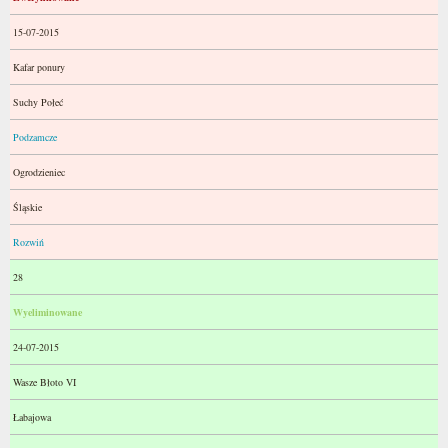
15-07-2015
Kafar ponury
Suchy Połeć
Podzamcze
Ogrodzieniec
Śląskie
Rozwiń
28
Wyeliminowane
24-07-2015
Wasze Błoto VI
Łabajowa