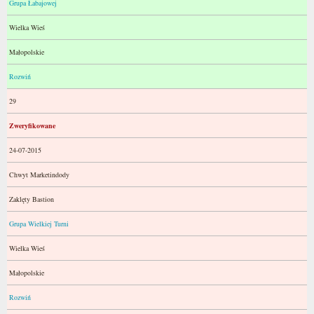
Grupa Łabajowej
Wielka Wieś
Małopolskie
Rozwiń
29
Zweryfikowane
24-07-2015
Chwyt Marketindody
Zaklęty Bastion
Grupa Wielkiej Turni
Wielka Wieś
Małopolskie
Rozwiń