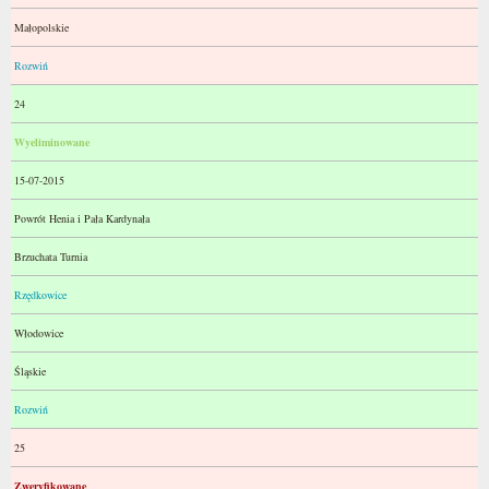
Małopolskie
Rozwiń
24
Wyeliminowane
15-07-2015
Powrót Henia i Pała Kardynała
Brzuchata Turnia
Rzędkowice
Włodowice
Śląskie
Rozwiń
25
Zweryfikowane