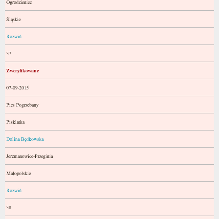
Ogrodzieniec
Śląskie
Rozwiń
37
Zweryfikowane
07-09-2015
Pies Pogrzebany
Pisklatka
Dolina Będkowska
Jerzmanowice-Przeginia
Małopolskie
Rozwiń
38