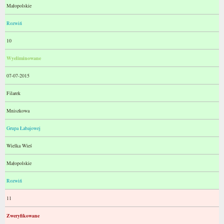
Małopolskie
Rozwiń
10
Wyeliminowane
07-07-2015
Filarek
Mniszkowa
Grupa Łabajowej
Wielka Wieś
Małopolskie
Rozwiń
11
Zweryfikowane