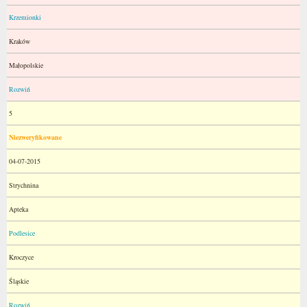
Krzemionki
Kraków
Małopolskie
Rozwiń
5
Niezweryfikowane
04-07-2015
Strychnina
Apteka
Podlesice
Kroczyce
Śląskie
Rozwiń