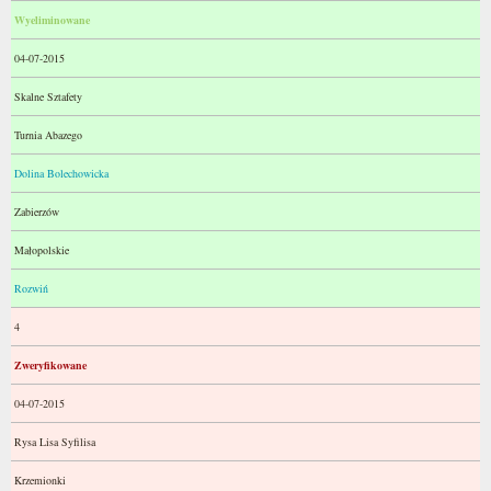
Wyeliminowane
04-07-2015
Skalne Sztafety
Turnia Abazego
Dolina Bolechowicka
Zabierzów
Małopolskie
Rozwiń
4
Zweryfikowane
04-07-2015
Rysa Lisa Syfilisa
Krzemionki