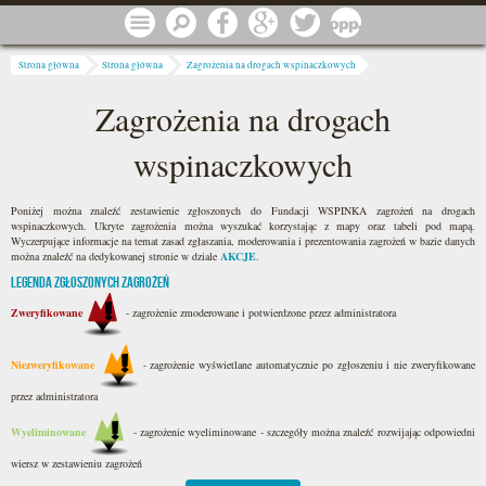
Przejdź do treści
Menu
Szukaj
Facebook
Google
Twitter
1 procent
Jesteś tutaj
Strona główna
Strona główna
Zagrożenia na drogach wspinaczkowych
Zagrożenia na drogach
wspinaczkowych
Poniżej można znaleźć zestawienie zgłoszonych do Fundacji WSPINKA zagrożeń na drogach
wspinaczkowych. Ukryte zagrożenia można wyszukać korzystając z mapy oraz tabeli pod mapą.
Wyczerpujące informacje na temat zasad zgłaszania, moderowania i prezentowania zagrożeń w bazie danych
można znaleźć na dedykowanej stronie w dziale
AKCJE
.
LEGENDA ZGŁOSZONYCH ZAGROŻEŃ
Zweryfikowane
- zagrożenie zmoderowane i potwierdzone przez administratora
Niezweryfikowane
- zagrożenie wyświetlane automatycznie po zgłoszeniu i nie zweryfikowane
przez administratora
Wyeliminowane
- zagrożenie wyeliminowane - szczegóły można znaleźć rozwijając odpowiedni
wiersz w zestawieniu zagrożeń