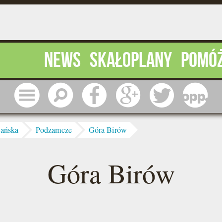
News
Skałoplany
Pomó
Menu
Szukaj
Facebook
Google
Twitter
1 pr
iańska
Podzamcze
Góra Birów
Góra Birów