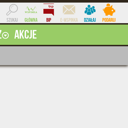
Szukaj
Główna
BIP
e-WSPINKA
Działaj
Podaruj
ż
Akcje
ocent