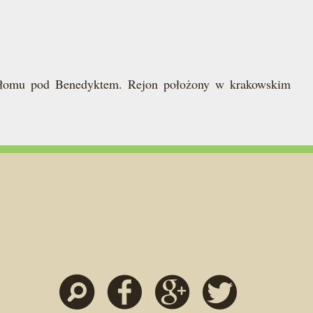
niołomu pod Benedyktem. Rejon położony w krakowskim
Szukaj
Facebook
Google
Twitter