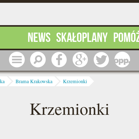
News
Skałoplany
Pomó
Menu
Szukaj
Facebook
Google
Twitter
1 pr
ska
Brama Krakowska
Krzemionki
Krzemionki