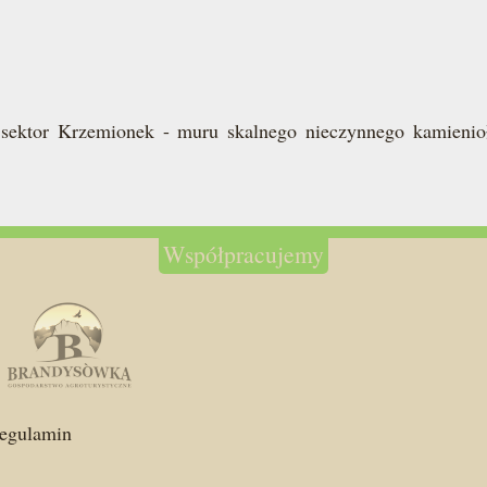
y sektor Krzemionek - muru skalnego nieczynnego kamie
Współpracujemy
egulamin