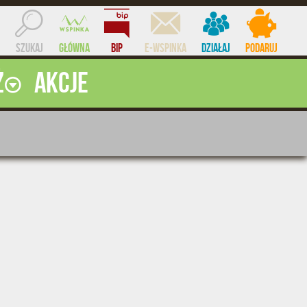
Szukaj
Główna
BIP
e-WSPINKA
Działaj
Podaruj
ż
Akcje
ocent