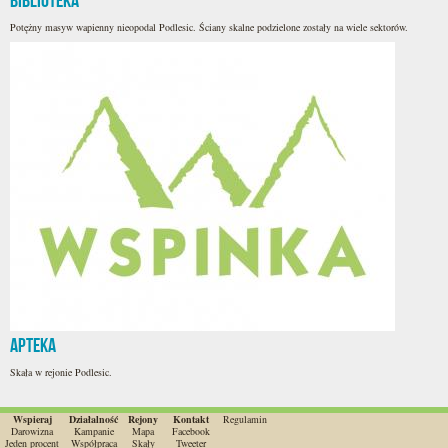
Biblioteka
Potężny masyw wapienny nieopodal Podlesic. Ściany skalne podzielone zostały na wiele sektorów.
Apteka
Skała w rejonie Podlesic.
Wspieraj
Działalność
Rejony
Kontakt
Regulamin
Darowizna
Kampanie
Mapa
Facebook
Jeden procent
Współpraca
Skały
Tweeter