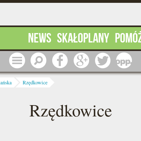
News
Skałoplany
Pomó
Menu
Szukaj
Facebook
Google
Twitter
1 pr
iańska
Rzędkowice
Rzędkowice