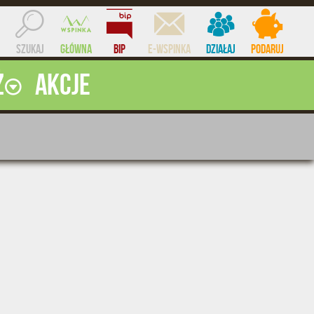
Szukaj
Główna
BIP
e-WSPINKA
Działaj
Podaruj
ż
Akcje
ocent