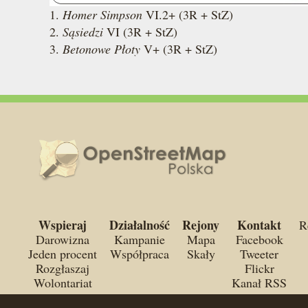
1.
Homer Simpson
VI.2+ (3R + StZ)
2.
Sąsiedzi
VI (3R + StZ)
3.
Betonowe Płoty
V+ (3R + StZ)
Wspieraj
Działalność
Rejony
Kontakt
R
Darowizna
Kampanie
Mapa
Facebook
Jeden procent
Współpraca
Skały
Tweeter
Rozgłaszaj
Flickr
Wolontariat
Kanał RSS