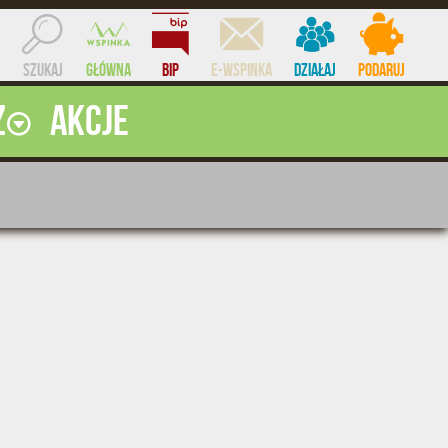
Szukaj
Główna
BIP
e-WSPINKA
Działaj
Podaruj
ż
Akcje
ocent