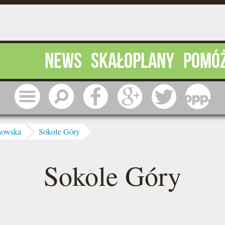
News
Skałoplany
Pomó
Menu
Szukaj
Facebook
Google
Twitter
1 pr
howska
Sokole Góry
Sokole Góry