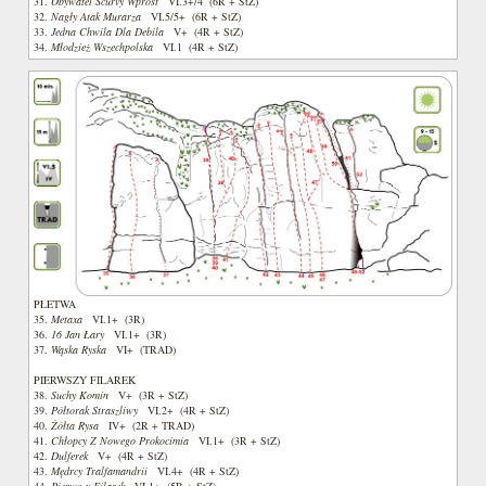
31.
Obywatel Scurvy Wprost
VI.3+/4 (6R + StZ)
32.
Nagły Atak Murarza
VI.5/5+ (6R + StZ)
33.
Jedna Chwila Dla Debila
V+ (4R + StZ)
34.
Młodzież Wszechpolska
VI.1 (4R + StZ)
PŁETWA
35.
Metaxa
VI.1+ (3R)
36.
16 Jan Łary
VI.1+ (3R)
37.
Wąska Ryska
VI+ (TRAD)
PIERWSZY FILAREK
38.
Suchy Komin
V+ (3R + StZ)
39.
Półtorak Straszliwy
VI.2+ (4R + StZ)
40.
Żółta Rysa
IV+ (2R + TRAD)
41.
Chłopcy Z Nowego Prokocimia
VI.1+ (3R + StZ)
42.
Dulferek
V+ (4R + StZ)
43.
Mędrcy Tralfamandrii
VI.4+ (4R + StZ)