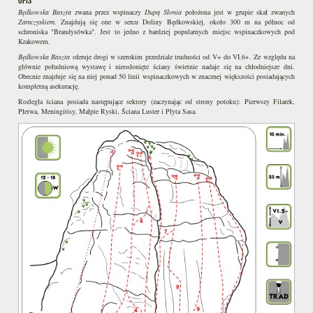
OPIS
Będkowska Baszta
zwana przez wspinaczy
Dupą Słonia
położona jest w grupie skał zwanych
Zamczyskiem
. Znajdują się one w sercu Doliny Będkowskiej, około 300 m na północ od
schroniska "Brandysówka". Jest to jedno z bardziej popularnych miejsc wspinaczkowych pod
Krakowem.
Będkowska Baszta
oferuje drogi w szerokim przedziale trudności od V+ do VI.6+. Ze względu na
głównie południową wystawę i nieosłonięte ściany świetnie nadaje się na chłodniejsze dni.
Obecnie znajduje się na niej ponad 50 linii wspinaczkowych w znacznej większości posiadających
kompletną asekurację.
Rozległa ściana posiada następujące sektory (zaczynając od strony potoku): Pierwszy Filarek,
Płetwa, Meningitisy, Małpie Ryski, Ściana Luster i Płyta Sasa.