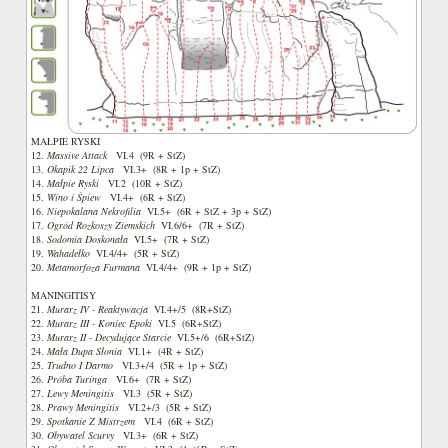
MAŁPIE RYSKI
12.
Massive Attack
VI.4 (9R + StZ)
13.
Okapik 22 Lipca
VI.3+ (8R + 1p + StZ)
14.
Małpie Ryski
VI.2 (10R + StZ)
15.
Wino i Śpiew
VI.4+ (6R + StZ)
16.
Niepokalana Nekrofilia
VI.5+ (6R + StZ + 3p + StZ)
17.
Ogród Rozkoszy Ziemskich
VI.6/6+ (7R + StZ)
18.
Sodomia Doskonała
VI.5+ (7R + StZ)
19.
Wahadełko
VI.4/4+ (5R + StZ)
20.
Metamorfoza Furmana
VI.4/4+ (9R + 1p + StZ)
MANINGITISY
21.
Murarz IV - Reaktywacja
VI.4+/5 (8R+StZ)
22.
Murarz III - Koniec Epoki
VI.5 (6R+StZ)
23.
Murarz II - Decydujące Starcie
VI.5+/6 (6R+StZ)
24.
Mała Dupa Słonia
VI.1+ (4R + StZ)
25.
Trudno I Darmo
VI.3+/4 (5R + 1p + StZ)
26.
Próba Turinga
VI.6+ (7R + StZ)
27.
Lewy Meningitis
VI.3 (5R + StZ)
28.
Prawy Meningitis
VI.2+/3 (5R + StZ)
29.
Spotkanie Z Mistrzem
VI.4 (6R + StZ)
30.
Obywatel Scurvy
VI.3+ (6R + StZ)