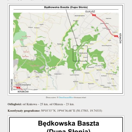
Dane mapy: ©
OpenStreetMap
contributors
Odległości:
od Krakowa – 25 km, od Olkusza – 23 km.
Koordynaty geograficzne:
50º10’33’’N, 19º44’36,68’’E (50.17583, 19.74333)