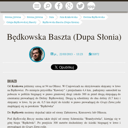
Przejdź do treści
Menu
Szukaj
Facebook
Google
Twitter
1 procent
Jesteś tutaj
Strona główna
Strona główna
Jura
Jura Krakowska
Dolina Będkowska
Grupa Będkowskiej Baszty
Będkowska Baszta (Dupa Słonia)
Będkowska Baszta (Dupa Słonia)
pt., 22/03/2013 - 13:23
35972
DOJAZD
Od
Krakowa
jedziemy szosą nr 94 na Olkusz. W Czajowicach na skrzyżowaniu skręcamy w lewo
na Będkowice. Po minięciu przysiółka "Kawiory" i przejechaniu 4,4 km, parkujemy samochód na
poboczu w pobliżu biegnącej w prawo gruntowej drogi (około 300 m przed drogą skręcającą do
cmentarza) prowadzącej do Doliny Będkowskiej. Drogą tą schodzimy do dna doliny (0,7 km) i
skręcamy w lewo, by po ok. 0,5 km dojść do ścieżki w prawo prowadzącej do
Grupy Zamczyska
znajdującej się za potokiem "Będkówka"
Do
Będkowic
możemy dojechać także od strony Zabierzowa, Krzeszowic lub Olkusza.
Pod
Będkowską Basztę
można także dojść od strony Schroniska "Brandysówka", kierując się w
górę biegu "Będkówki". Po przejściu 300 metrów dochodzimy do ścieżki biegnącej w lewo i
prowadzącej do
Grupy Zamczyska
.