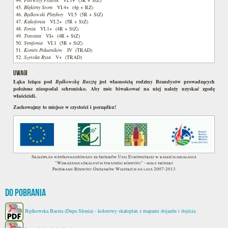
44.
Pierwszy Filarek
VI.1+ (5R + StZ)
45.
Błękitny Srom
VI.4+ (4p + RZ)
46.
Będkowski Playboy
VI.5 (5R + StZ)
47.
Kakofonia
VI.2+ (5R + StZ)
48.
Fonia
VI.1+ (4R + StZ)
49.
Traviata
VI+ (4R + StZ)
50.
Symfonia
VI.1 (5R + StZ)
51.
Komin Pokutników
IV (TRAD)
52.
Szeroka Rysa
V+ (TRAD)
UWAGI
Łąka leżąca pod
Będkowską Basztą
jest własnością rodziny Brandysów prowadzących
położone nieopodal schronisko. Aby móc biwakować na niej należy uzyskać zgodę
właścicieli.
Zachowajmy to miejsce w czystości i porządku!
Skałoplan współfinansowany ze środków Unii Europejskiej w ramach działania
"Wdrażanie lokalnych strategii rozwoju" - mały projekt
Programu Rozwoju Obszarów Wiejskich na lata 2007-2013
Do pobrania
Będkowska Baszta (Dupa Słonia) - kolorowy skałoplan z mapami dojazdu i dojścia