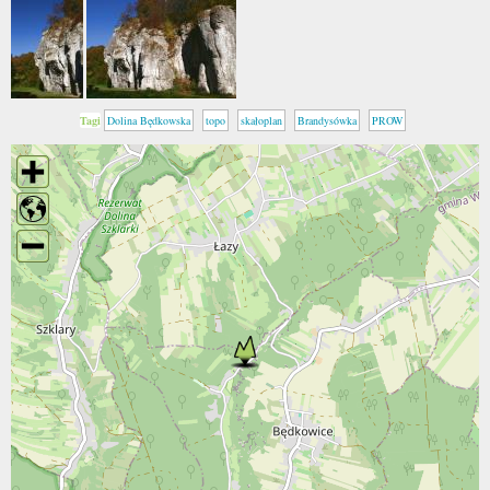
Tagi
Dolina Będkowska
topo
skałoplan
Brandysówka
PROW