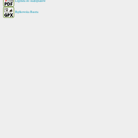
Legenda do skałoplanów
Będkowska Baszta