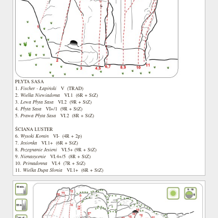
PŁYTA SASA
1.
Fischer - Łapiński
V (TRAD)
2.
Wielka Niewiadoma
VI.1 (6R + StZ)
3.
Lewa Płyta Sasa
VI.2 (9R + StZ)
4.
Płyta Sasa
VI+/1 (9R + StZ)
5.
Prawa Płyta Sasa
VI.2 (8R + StZ)
ŚCIANA LUSTER
6.
Wysoki Komin
VI- (4R + 2p)
7.
Jesionka
VI.1+ (6R + StZ)
8.
Pożegnanie Jesieni
VI.5+ (9R + StZ)
9.
Nienasycenie
VI.4+/5 (8R + StZ)
10.
Primadonna
VI.4 (7R + StZ)
11.
Wielka Dupa Słonia
VI.1+ (6R + StZ)