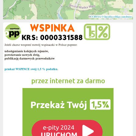
©
CCBYSA
© OpenStreetMap contributors
Jeżeli chcesz wesprzeć rozwój wspinaczki w Polsce poprzez:
udostępnianie kolejnych rejonów,
powstawanie nowych dróg,
publikację darmowych przewodników
przekaż WSPINCE swój 1,5 % podatku
.