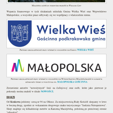
Wielkiej Lipy
Małgosia kończy pierwsze przejście
Wsparcia finansowego w tych działaniach udzielała Gmina Wielka Wieś oraz Województwo
Małopolskie, a wszystkie prace odbywały się we współpracy z właścicielem terenu.
WIELKA WIEŚ
Projekt zrealizowano przy wsparciu finansowym Gminy
Projekt zrealizowano przy wsparciu finansowym Województwa Małopolskiego w ramach
MAŁOPOLSKA GOŚCINNA
konkursu ofert z turystyki pn.
Zestawienie autorów "nowożytnych" linii na
Łabajowej
oraz osób, które jako pierwsze je
pokonały można znaleźć w dziale
NOWOŚCI
.
DOJAZD
Od
Krakowa
jedziemy szosą nr 94 na Olkusz. Za miejscowością Biały Kościół skręcamy w lewo
w boczną drogę, zgodnie ze wskazaniem drogowego znaku turystycznego "Jaskinia Nietoperzowa".
Skręt znajduje się kilkadziesiąt metrów za Karczmą Maciejówką, położoną po przeciwnej stronie
"olkuskiej".