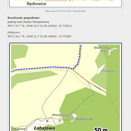
Dane mapy: ©
OpenStreetMap
contributors
Koordynaty geograficzne:
parking koło Jaskini Nietoperzowej
50º11’35.7’’N, 19º46’32.9’’E (50.193262, 19.775813)
Łabajowa
50º11’26.1’’N, 19º46’21.3’’E (50.190591, 19.772589