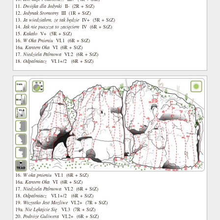
11.
Dwójka dla Jedynki
II- (2R + StZ)
12.
Jedynak Sromotny
III (1R + StZ)
13.
Ja wiedziałem, że tak będzie
IV+ (5R + StZ)
14.
Jak nie puszcza to zacięciem
IV (6R + StZ)
15.
Kakało
V+ (5R + StZ)
16.
W Oka Pnieniu
VI.1 (6R + StZ)
16a.
Kantem Oka
VI (6R + StZ)
17.
Niedziela Palmowa
VI.2 (6R + StZ)
18.
Odpalmiacz
VI.1+/2 (6R + StZ)
16.
W oka pnieniu
VI.1 (6R + StZ)
16a.
Kantem Oka
VI (6R + StZ)
17.
Niedziela Palmowa
VI.2 (6R + StZ)
18.
Odpalmiacz
VI.1+/2 (6R + StZ)
19.
Wszystko Jest Możliwe
VI.2+ (7R + StZ)
19a.
Nie Lękajcie Się
VI.3 (7R + StZ)
20.
Podróże Guliwera
VI.2+ (6R + StZ)