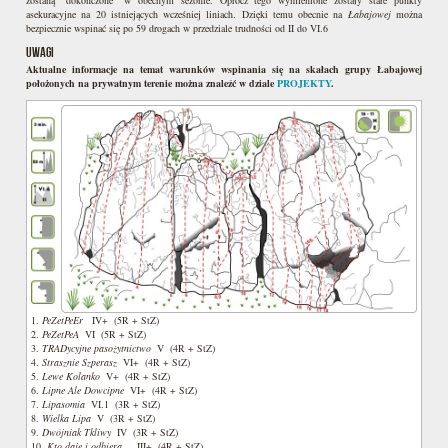
asekuracyjne na 20 istniejących wcześniej liniach. Dzięki temu obecnie na
Łabajowej
można
bezpiecznie wspinać się po 59 drogach w przedziale trudności od II do VI.6
UWAGI
Aktualne informacje na temat warunków wspinania się na skałach grupy Łabajowej
położonych na prywatnym terenie można znaleźć w dziale
PROJEKTY
.
1.
PeZetPeEr
IV+ (5R + StZ)
2.
PeZetPeA
VI (5R + StZ)
3.
TRADycyjne pasożytnictwo
V (4R + StZ)
4.
Strasznie Szperasz
VI+ (4R + StZ)
5.
Lewe Kolanko
V+ (4R + StZ)
6.
Lipne Ale Dowcipne
VI+ (4R + StZ)
7.
Lipasomia
VI.1 (3R + StZ)
8.
Wielka Lipa
V (3R + StZ)
9.
Dwójniak Tkliwy
IV (3R + StZ)
10.
Kto daje i odbiera...
III+ (4R + StZ)