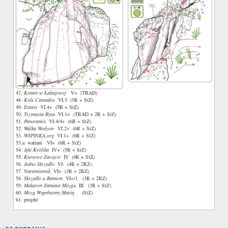
47.
Komin w Łabajowej
V+ (TRAD)
48.
Kids Cannabis
VI.5 (5R + StZ)
49.
Extasy
VI.4+ (5R + StZ)
50.
Trzynasta Rysa
VI.1+ (TRAD + 2R + StZ)
51.
Panoramix
VI.4/4+ (6R + StZ)
52.
Walka Wodzów
VI.2+ (6R + StZ)
53.
WSPINKA.org
VI.1+ (6R + StZ)
53.a wariant VI+ (6R + StZ)
54.
Jęki Królika
IV+ (5R + StZ)
55.
Kursowe Zacięcie
IV (4R + StZ)
56.
Jedno Skrzydło
VI- (4R + 2RZ)
57.
Naramiennik
VI+ (3R + 2RZ)
58.
Skrzydło u Ramion
VI+/1 (3R + 2RZ)
59.
Makaron Zamiast Mózgu
III (3R + StZ)
60.
Mózg Wypełniony Marią
(StZ)
61. projekt