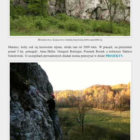
Mniszkowa
Łabajowa
i
cieszą się dużą popularnością
Mateusz, który stał się kustoszem rejonu, działa tam od 2009 roku. W pracach, na przestrzeni
ponad 5 lat, pomagali: Anna Heller, Grzegorz Rettinger, Przemek Rostek a zwłaszcza Tadeusz
Sokołowski. O szczegółach prowadzonych działań można przeczytać w dziale
PROJEKTY
.