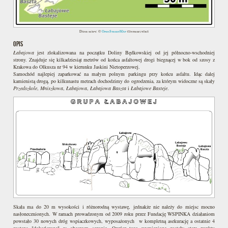
Dane mapy: ©
OpenStreetMap
contributors
OPIS
Łabajowa
jest zlokalizowana na początku Doliny Będkowskiej od jej północno-wschodniej
strony. Znajduje się kilkadziesiąt metrów od końca asfaltowej drogi biegnącej w bok od szosy z
Krakowa do Olkusza nr 94 w kierunku Jaskini Nietoperzowej.
Samochód najlepiej zaparkować na małym polnym parkingu przy końcu asfaltu. Idąc dalej
kamienistą drogą, po kilkunastu metrach dochodzimy do ogrodzenia, za którym widoczne są skały
Przedszkole
,
Mniszkowa
,
Łabajowa
,
Łabajowa Baszta
i
Łabajowe Basteje
.
Skała ma do 20 m wysokości i różnorodną wystawę, jednakże nie należy do miejsc mocno
nasłonecznionych. W ramach prowadzonym od 2009 roku przez Fundację WSPINKA działaniom
powstało 30 nowych dróg wspiaczkowych, wyposażonych w kompletną asekurację a ostatnie 4
zostaną "dokończone" w obecnym sezonie. Oprócz tego wymienione zostały stare punkty