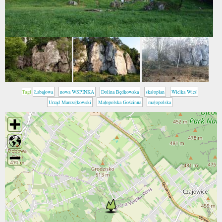
Tagi
Łabajowa
nowa WSPINKA
Dolina Będkowska
skałoplan
Wielka Wieś
Urząd Marszałkowski
Małopolska Gościnna
małopolska