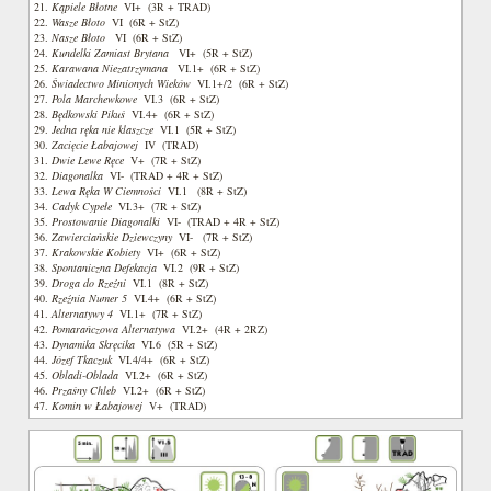
21.
Kąpiele Błotne
VI+ (3R + TRAD)
22.
Wasze Błoto
VI (6R + StZ)
23.
Nasze Błoto
VI (6R + StZ)
24.
Kundelki Zamiast Brytana
VI+ (5R + StZ)
25.
Karawana Niezatrzymana
VI.1+ (6R + StZ)
26.
Świadectwo Minionych Wieków
VI.1+/2 (6R + StZ)
27.
Pola Marchewkowe
VI.3 (6R + StZ)
28.
Będkowski Pikuś
VI.4+ (6R + StZ)
29.
Jedna ręka nie klaszcze
VI.1 (5R + StZ)
30.
Zacięcie Łabajowej
IV (TRAD)
31.
Dwie Lewe Ręce
V+ (7R + StZ)
32.
Diagonalka
VI- (TRAD + 4R + StZ)
33.
Lewa Ręka W Ciemności
VI.1 (8R + StZ)
34.
Cadyk Cypełe
VI.3+ (7R + StZ)
35.
Prostowanie Diagonalki
VI- (TRAD + 4R + StZ)
36.
Zawierciańskie Dziewczyny
VI- (7R + StZ)
37.
Krakowskie Kobiety
VI+ (6R + StZ)
38.
Spontaniczna Defekacja
VI.2 (9R + StZ)
39.
Droga do Rzeźni
VI.1 (8R + StZ)
40.
Rzeźnia Numer 5
VI.4+ (6R + StZ)
41.
Alternatywy 4
VI.1+ (7R + StZ)
42.
Pomarańczowa Alternatywa
VI.2+ (4R + 2RZ)
43.
Dynamika Skręcika
VI.6 (5R + StZ)
44.
Józef Tkaczuk
VI.4/4+ (6R + StZ)
45.
Obladi-Oblada
VI.2+ (6R + StZ)
46.
Przaśny Chleb
VI.2+ (6R + StZ)
47.
Komin w Łabajowej
V+ (TRAD)