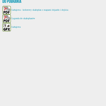
Do pobrania
Łabajowa - kolorowy skałoplan z mapami dojazdu i dojścia
Legenda do skałoplanów
Łabajowa