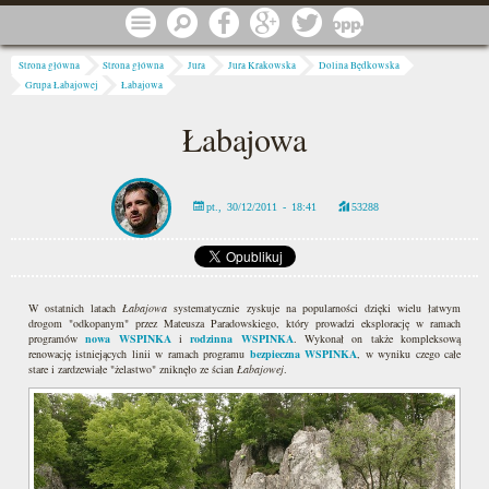
Przejdź do treści
Menu
Szukaj
Facebook
Google
Twitter
1 procent
Jesteś tutaj
Strona główna
Strona główna
Jura
Jura Krakowska
Dolina Będkowska
Grupa Łabajowej
Łabajowa
Łabajowa
pt., 30/12/2011 - 18:41
53288
W ostatnich latach
Łabajowa
systematycznie zyskuje na popularności dzięki wielu łatwym
drogom "odkopanym" przez Mateusza Paradowskiego, który prowadzi eksplorację w ramach
programów
nowa WSPINKA
i
rodzinna WSPINKA
. Wykonał on także kompleksową
renowację istniejących linii w ramach programu
bezpieczna WSPINKA
, w wyniku czego całe
stare i zardzewiałe "żelastwo" zniknęło ze ścian
Łabajowej
.