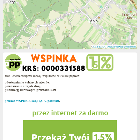
©
CCBYSA
© OpenStreetMap contributors
Jeżeli chcesz wesprzeć rozwój wspinaczki w Polsce poprzez:
udostępnianie kolejnych rejonów,
powstawanie nowych dróg,
publikację darmowych przewodników
przekaż WSPINCE swój 1,5 % podatku
.