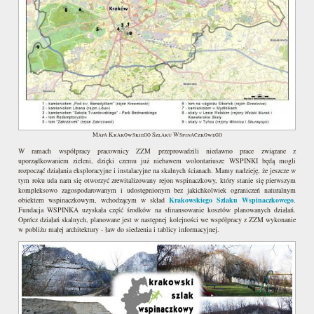
Mapa Krakowskiego Szlaku Wspinaczkowego
W ramach współpracy pracownicy ZZM przeprowadzili niedawno prace związane z
uporządkowaniem zieleni, dzięki czemu już niebawem wolontariusze WSPINKI będą mogli
rozpocząć działania eksploracyjne i instalacyjne na skalnych ścianach. Mamy nadzieję, że jeszcze w
tym roku uda nam się otworzyć zrewitalizowany rejon wspinaczkowy, który stanie się pierwszym
kompleksowo zagospodarowanym i udostępnionym bez jakichkolwiek ograniczeń naturalnym
obiektem wspinaczkowym, wchodzącym w skład
Krakowskiego Szlaku Wspinaczkowego
.
Fundacja WSPINKA uzyskała część środków na sfinansowanie kosztów planowanych działań.
Oprócz działań skalnych, planowane jest w następnej kolejności we współpracy z ZZM wykonanie
w pobliżu małej architektury - ław do siedzenia i tablicy informacyjnej.