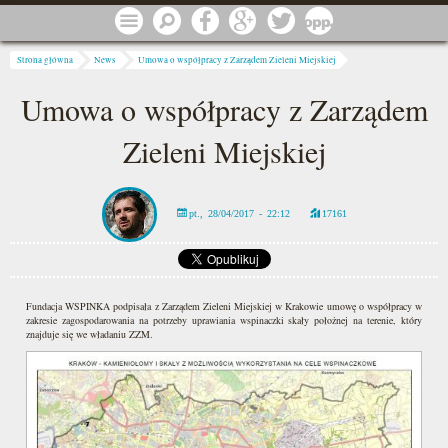
Przejdź do treści
Menu
Szukaj
Facebook
Google
Twitter
1 procent
Jesteś tutaj
Strona główna
News
Umowa o współpracy z Zarządem Zieleni Miejskiej
Umowa o współpracy z Zarządem
Zieleni Miejskiej
pt., 28/04/2017 - 22:12
17161
Fundacja WSPINKA podpisała z Zarządem Zieleni Miejskiej w Krakowie umowę o współpracy w
zakresie zagospodarowania na potrzeby uprawiania wspinaczki skały położnej na terenie, który
znajduje się we władaniu ZZM.