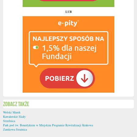
LUB
Zobacz także
Wolski Murek
Kawalerskie Skały
Strzelnica
Park pod św. Benedyktem w Miejskim Programie Rewitalizacji Krakowa
Zamkowa Strażnica