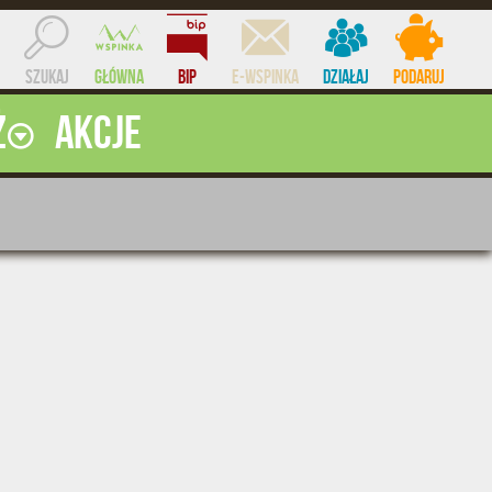
Szukaj
Główna
BIP
e-WSPINKA
Działaj
Podaruj
ż
Akcje
ocent