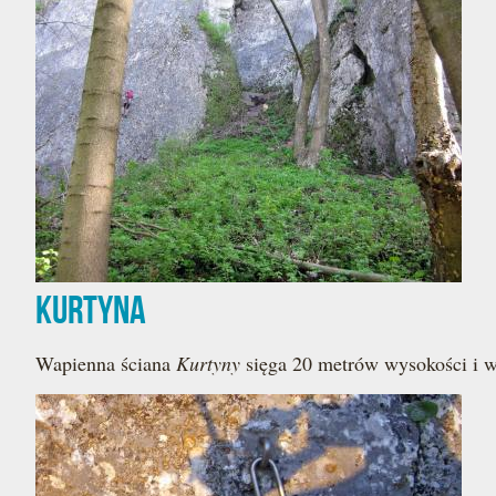
Kurtyna
Wapienna ściana
Kurtyny
sięga 20 metrów wysokości i 