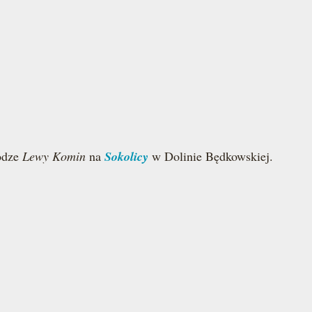
odze
Lewy Komin
na
Sokolicy
w Dolinie Będkowskiej.