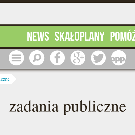
News
Skałoplany
Pomó
Menu
Szukaj
Facebook
Google
Twitter
1 pr
iczne
zadania publiczne