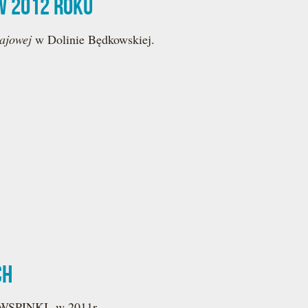
w 2012 roku
ajowej
w Dolinie Będkowskiej.
ch
ci WSPINKI w 2011r.