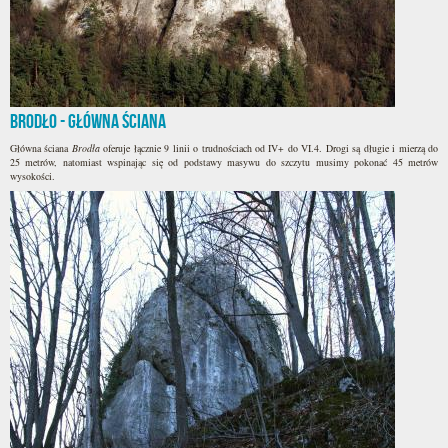
Brodło - główna ściana
Główna ściana
Brodła
oferuje łącznie 9 linii o trudnościach od IV+ do VI.4. Drogi są długie i mierzą do
25 metrów, natomiast wspinając się od podstawy masywu do szczytu musimy pokonać 45 metrów
wysokości.