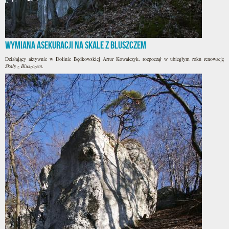
Wymiana asekuracji na Skale z Bluszczem
Działający aktywnie w Dolinie Będkowskiej Artur Kowalczyk, rozpoczął w ubiegłym roku renowację
Skały z Bluszczem
.