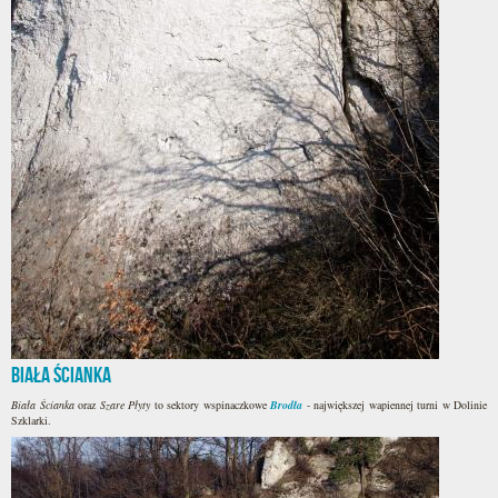
Biała Ścianka
Biała Ścianka
oraz
Szare Płyty
to sektory wspinaczkowe
Brodła
- największej wapiennej turni w Dolinie
Szklarki.