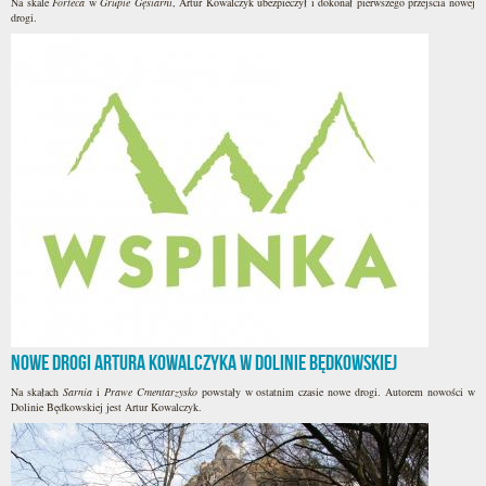
Na skale
Forteca
w
Grupie Gęsiarni
, Artur Kowalczyk ubezpieczył i dokonał pierwszego przejscia nowej
drogi.
Nowe drogi Artura Kowalczyka w Dolinie Będkowskiej
Na skałach
Sarnia
i
Prawe Cmentarzysko
powstały w ostatnim czasie nowe drogi. Autorem nowości w
Dolinie Będkowskiej jest Artur Kowalczyk.