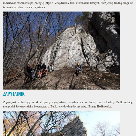
możliwość wspinania po połogiej płycie. Znajdziemy tam kilkanaście łatwych oraz jedną trudną drogi na
ścianach o zróżnicowanej wystawie.
Zapytajnik
Zapytajnik
wchodzący w skład grupy
Pytajników
, znajduje się w dolnej części Doliny Będkowskiej,
nieopodal żółtego szlaku biegnącego z Będkowic do dna doliny przez Bramę Będkowską.