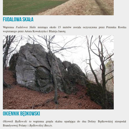
Fudalowa Skała
Wapienna
Fudalowa Skała
mierząca około 15 metrów została oczyszczona przez Przemka Rostka
wspieranego przez Artura Kowalczyka i Błażeja Janotę.
Okiennik Będkowski
Okiennik Będkowski
to wapienna grzęda skalna opadająca do dna Doliny Będkowskiej nieopodal
Brandysowej Polany i
Będkowskiej Baszty
.