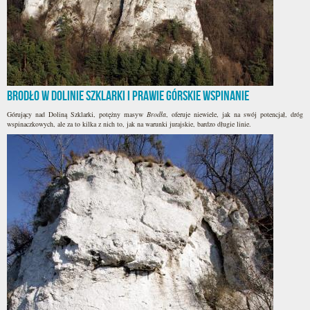
Brodło w Dolinie Szklarki i prawie górskie wspinanie
Górujący nad Doliną Szklarki, potężny masyw
Brodła
, oferuje niewiele, jak na swój potencjał, dróg
wspinaczkowych, ale za to kilka z nich to, jak na warunki jurajskie, bardzo długie linie.