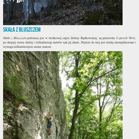
Skała z Bluszczem
Skała z Bluszczem
położona jest w środkowej części Doliny Będkowskiej, na przeciwko
Czarcich Wrót
,
po drugiej strony doliny i kilkadziesiąt metrów nad jej dnem. Dojście do niej jest trochę skomplikowane i
wymaga kilkudziesięciu minut marszu.