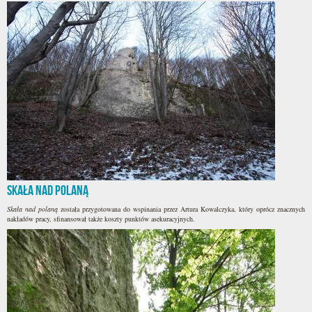
Skała nad polaną
Skała nad polaną
została przygotowana do wspinania przez Artura Kowalczyka, który oprócz znacznych
nakładów pracy, sfinansował także koszty punktów asekuracyjnych.