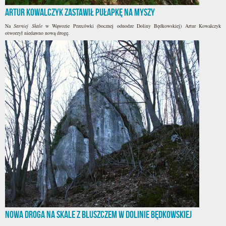
Artur Kowalczyk zastawił Pułapkę na Myszy
Na
Sarniej Skale
w Wąwozie Przecówki (bocznej odnodze Doliny Będkowskiej) Artur Kowalczyk
otworzył niedawno nową drogę.
Nowa droga na Skale z Bluszczem w Dolinie Będkowskiej