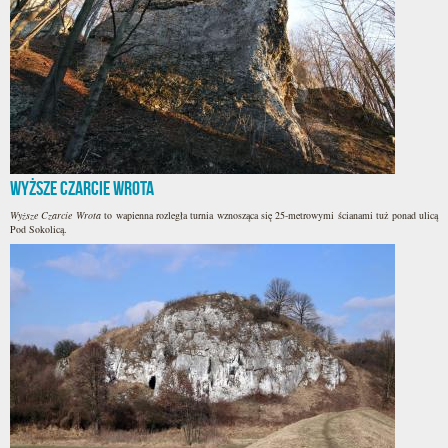
Wyższe Czarcie Wrota
Wyższe Czarcie Wrota
to wapienna rozległa turnia wznosząca się 25-metrowymi ścianami tuż ponad ulicą
Pod Sokolicą.