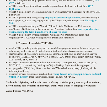
w 2014 r. zorganizowaliśmy ogólnopolskie zawody wspinaczkowe dla dzieci i młodzieży
SÓL
CUP
w Wieliczce
w 2014 r. współorganizowaliśmy zawody wspinaczkowe dla dzieci i młodzieży w
OSP
Będkowice
w 2015 r. pomogliśmy w organizacji zawodów wspinaczkowych dla dzieci i młodzieży w OSP
Będkowice
w 2017 r. pomogliśmy w organizacji
imprezy wspinaczkowej dla dzieci
, biorących udział w
wakacyjnym wyjeździe integracyjnym w Lądku-Zdroju, zorganizowanym przez
Fundację Na
Maksa
w 2018 r. zorganizowaliśmy w Wąwozie Półrzeczki koło Mnikowa pod Krakowem we
współpracy z Nadleśnictwem Krzeszowice oraz Powiatem Krakowskim
imprezę edukacyjno-
wspinaczkową dla dzieci i młodzieży z okolicznych szkół
w 2018 r. pomogliśmy w trakcie imprezy wspinaczkowej organizowanej przez Klub
Wspinaczkowy TRAWERS w miejscowości Dubie koło Krzeszowic
6. Program obywatelska WSPINKA
w roku 2014 powołany został program, w ramach którego prowadzone są działania, mające na
celu rozwój społeczeństwa obywatelskiego w środowisku turystyczno-wspinaczkowym
skierowaliśmy 51 wniosków o udostępnienie informacji publicznej do różnych publicznych
podmiotów (MSiT, MNiSW, ZPKWŚ w Będzinie, PZA, urzędy gmin, urzędy marszałkowskie,
ZUS, NFOŚ, TPN, ZGJ i in.)
w związku z nieudostępnieniem informacji publicznych przez podmioty zobowiązane (PZA,
MSiT, ZUS), skierowaliśmy 14 skarg do Wojewódzkiego Sądu Administracyjnego
w 1 przypadku (PZA) złożyliśmy odwołanie do WSA od odmownej decyzji udostępnienia
informacji publicznej
w ramach serwisu wspinka.org uruchomiliśmy
bazę danych zawierającą informację na temat
wniosków i spraw
, które są prowadzone przez Fundację WSPINKA
Serdecznie dziękujemy wolontariuszom za ofiarną i rzetelną pracę oraz wszystkim osobom,
które udzieliły nam wsparcia finansowego. Dzięki Wam udało się osiągnąć to wszystko!
Zarząd Fundacji WSPINKA