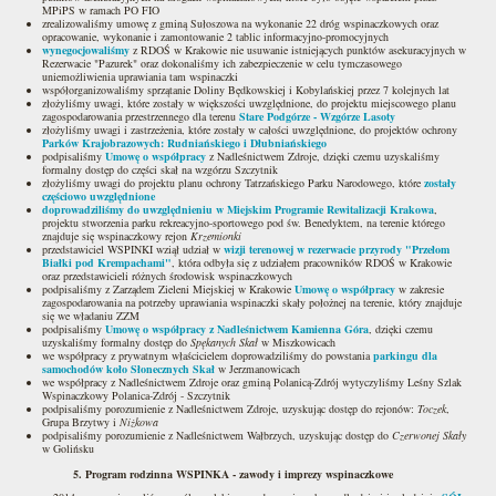
MPiPS w ramach PO FIO
zrealizowaliśmy umowę z gminą Sułoszowa na wykonanie 22 dróg wspinaczkowych oraz
opracowanie, wykonanie i zamontowanie 2 tablic informacyjno-promocyjnych
wynegocjowaliśmy
z RDOŚ w Krakowie nie usuwanie istniejących punktów asekuracyjnych w
Rezerwacie "Pazurek" oraz dokonaliśmy ich zabezpieczenie w celu tymczasowego
uniemożliwienia uprawiania tam wspinaczki
współorganizowaliśmy sprzątanie Doliny Będkowskiej i Kobylańskiej przez 7 kolejnych lat
złożyliśmy uwagi, które zostały w większości uwzględnione, do projektu miejscowego planu
zagospodarowania przestrzennego dla terenu
Stare Podgórze - Wzgórze Lasoty
złożyliśmy uwagi i zastrzeżenia, które zostały w całości uwzględnione, do projektów ochrony
Parków Krajobrazowych: Rudniańskiego i Dłubniańskiego
podpisaliśmy
Umowę o współpracy
z Nadleśnictwem Zdroje, dzięki czemu uzyskaliśmy
formalny dostęp do części skał na wzgórzu Szczytnik
złożyliśmy uwagi do projektu planu ochrony Tatrzańskiego Parku Narodowego, które
zostały
częściowo uwzględnione
doprowadziliśmy do uwzględnieniu w Miejskim Programie Rewitalizacji Krakowa
,
projektu stworzenia parku rekreacyjno-sportowego pod św. Benedyktem, na terenie którego
znajduje się wspinaczkowy rejon
Krzemionki
przedstawiciel WSPINKI wziął udział w
wizji terenowej w rezerwacie przyrody "Przełom
Białki pod Krempachami"
, która odbyła się z udziałem pracowników RDOŚ w Krakowie
oraz przedstawicieli różnych środowisk wspinaczkowych
podpisaliśmy z Zarządem Zieleni Miejskiej w Krakowie
Umowę o współpracy
w zakresie
zagospodarowania na potrzeby uprawiania wspinaczki skały położnej na terenie, który znajduje
się we władaniu ZZM
podpisaliśmy
Umowę o współpracy z Nadleśnictwem Kamienna Góra
, dzięki czemu
uzyskaliśmy formalny dostęp do
Spękanych Skał
w Miszkowicach
we współpracy z prywatnym właścicielem doprowadziliśmy do powstania
parkingu dla
samochodów koło Słonecznych Skał
w Jerzmanowicach
we współpracy z Nadleśnictwem Zdroje oraz gminą Polanicą-Zdrój wytyczyliśmy Leśny Szlak
Wspinaczkowy Polanica-Zdrój - Szczytnik
podpisaliśmy porozumienie z Nadleśnictwem Zdroje, uzyskując dostęp do rejonów:
Toczek
,
Grupa Brzytwy i
Niżkowa
podpisaliśmy porozumienie z Nadleśnictwem Wałbrzych, uzyskując dostęp do
Czerwonej Skały
w Golińsku
5. Program rodzinna WSPINKA - zawody i imprezy wspinaczkowe