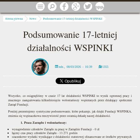
Przejdź do treści
Menu
Szukaj
Facebook
Google
Twitter
1 procent
Jesteś tutaj
Strona główna
News
Podsumowanie 17-letniej działalności WSPINKI
Podsumowanie 17-letniej
działalności WSPINKI
ndz., 08/03/2026 - 16:39
1355
Wszystko, co osiągnęliśmy w czasie 17 lat działalności WSPINKI to wynik ogromnej pracy i
znacznego zaangażowania kilkudziesięciu wolontariuszy wspieranych przez działający społecznie
Zarząd Fundacji.
Poniżej prezentujemy syntetyczne podsumowanie, które pokazuje, jak dzięki Fundacji WSPINKA,
zmienia się wspinaczkowa rzeczywistość przez ostatnią dekadę naszej działalności.
1. Praca Zarządu i wolontariuszy:
wynagrodzenie członków Zarządu za pracę w Zarządzie Fundacji - 0 zł
łączny czas pracy członków Zarządu - 13.271 godzin
szacunkowe wydatki wynikające z działalności statutowej sfinansowane ze środków prywatnych