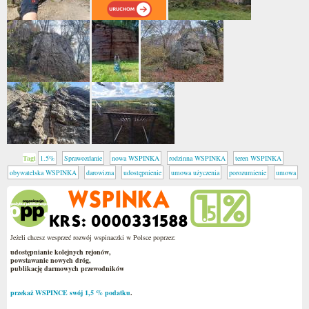
Tagi
1.5%
Sprawozdanie
nowa WSPINKA
rodzinna WSPINKA
teren WSPINKA
obywatelska WSPINKA
darowizna
udostępnienie
umowa użyczenia
porozumienie
umowa
Jeżeli chcesz wesprzeć rozwój wspinaczki w Polsce poprzez:
udostępnianie kolejnych rejonów,
powstawanie nowych dróg,
publikację darmowych przewodników
przekaż WSPINCE swój 1,5 % podatku
.