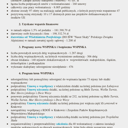
członków Zarządu (koszty transportu i biurowe) - 41 tyś. zł
łączna liczba podpisanych umów z wolontariuszami - 160 umowy
całkowity czas pracy wolontariuszy - 8.005 godziny
złożone zostały 97 oferty na realizację zadań publicznych, z których pozytywnie rozpatrzono 47
pozytywną ocenę otrzymały 10 z 17 złożonych przez nas projektów dofinansowanych ze
środków UE
2. Uzyskane wsparcie finansowe
w ramach odpisu 1,5% od podatku - 181.390,79 zł
darowizny osób fizycznych i firm - 198.332,74 zł
darowizna od Włodzimierza Porębskiego
(DO IŚW "Nasze Skały" Polskiego Związku
Alpinizmu) w ramach zawartej ugody sądowej - 1.200 zł
3. Programy nowa WSPINKA i bezpieczna WSPINKA
liczba powstałych nowych dróg wspinaczkowych - 1.287 drogi
liczba dróg wspinaczkowych, na których wymieniono asekurację - 306 dróg
obszar działania - 140 rejonów zlokalizowanych w województwach: małopolskim, śląskim,
dolnośląskim i podkarpackim
wykonane skałoplany udostępnione nieodpłatnie - 476
4. Program teren WSPINKA
udostępniliśmy lub pomogliśmy udostępnić do wspinania łącznie 73 rejony lub skałki
wspinaczkowe
podpisaliśmy
Umowę o współpracy
z właścicielem działki na której położona jest
Łabajowa
podpisaliśmy
Umowę użyczenia
działki, na której położone są
Mała Turnia
,
Wielka Turnia
,
Mur Skwirczyńskiego
i
Dwie Wieże
ponownie podpisaliśmy Umowę użyczenia działki nr 232, na której położone są
Mała Turnia
,
Wielka Turnia
,
Mur Skwirczyńskiego
i
Dwie Wieże
podpisaliśmy
Umowę użyczenia
działki na której położona jest większa część
Krzemionek
w
Krakowie
nawiązaliśmy współpracę z RDOŚ w Krakowie i Zespołem Parków Krajobrazowych
Województwa Małopolskiego
podpisaliśmy
Umowę o współpracy
z właścicielką działki na której położona jest
Tropikalna
Skała
zorganizowaliśmy i przeprowadziliśmy
szkolenia
dla 40 wolontariuszy z zakresu instalacji
punktów asekuracyjnych na drogach wspinaczkowych, które było objęte wsparciem przez