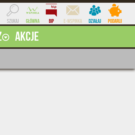
Szukaj
Główna
BIP
e-WSPINKA
Działaj
Podaruj
ż
Akcje
ocent