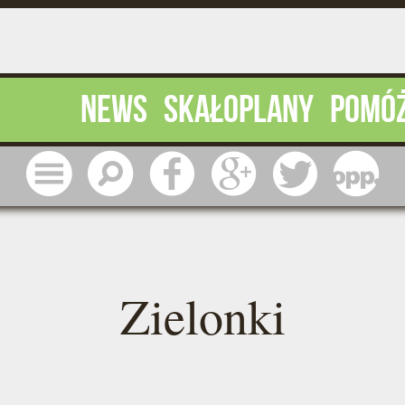
News
Skałoplany
Pomó
Menu
Szukaj
Facebook
Google
Twitter
1 pr
Zielonki