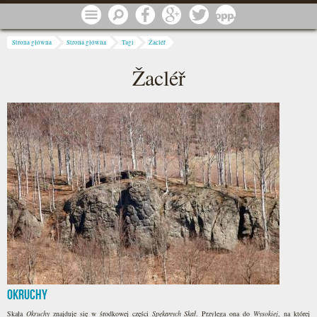
Przejdź do treści
Menu
Szukaj
Facebook
Google
Twitter
1 procent
Jesteś tutaj
Strona główna
Strona główna
Tagi
Žacléř
Žacléř
Okruchy
Skała
Okruchy
znajduje się w środkowej części
Spękanych Skał
. Przylega ona do
Wysokiej
, na której