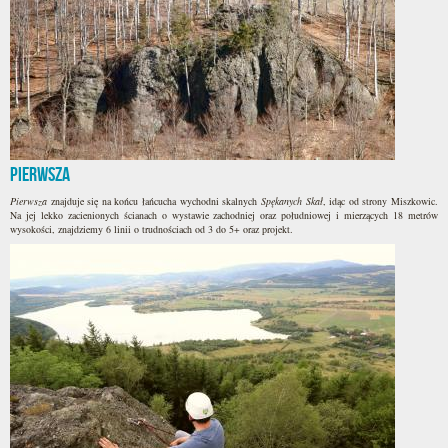
Pierwsza
Pierwsza
znajduje się na końcu łańcucha wychodni skalnych
Spękanych Skał
, idąc od strony Miszkowic.
Na jej lekko zacienionych ścianach o wystawie zachodniej oraz południowej i mierzących 18 metrów
wysokości, znajdziemy 6 linii o trudnościach od 3 do 5+ oraz projekt.