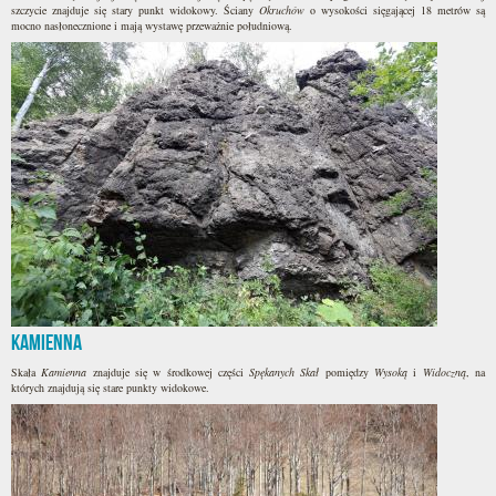
szczycie znajduje się stary punkt widokowy. Ściany
Okruchów
o wysokości sięgającej 18 metrów są
mocno nasłonecznione i mają wystawę przeważnie południową.
Kamienna
Skała
Kamienna
znajduje się w środkowej części
Spękanych Skał
pomiędzy
Wysoką
i
Widoczną
, na
których znajdują się stare punkty widokowe.