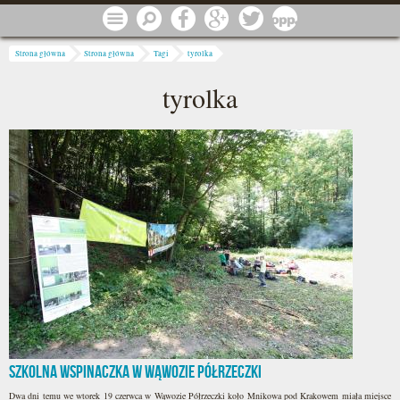
Przejdź do treści
Menu
Szukaj
Facebook
Google
Twitter
1 procent
Jesteś tutaj
Strona główna
Strona główna
Tagi
tyrolka
tyrolka
Szkolna Wspinaczka w Wąwozie Półrzeczki
Dwa dni temu we wtorek 19 czerwca w Wąwozie Półrzeczki koło Mnikowa pod Krakowem miała miejsce