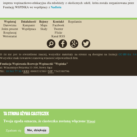
impreza wspinaczkowo-edukacyjna dla młodzieży z okolicznych szkół, która została zorganizowana przez
Fundację WSPINKA we współpracy z
Nadleśn
Wspieraj
Działalność
Rejony
Kontakt
Regulamin
Darowizna
Kampanie
Mapa
Facebook
Jeden procent
Współpraca
Skały
Tweeter
Rozgłaszaj
Flickr
Wolontariat
Kanał RSS
Szukaj
Facebook
Google
Twitter
O ile nie jest to stwierdzone inaczej, wszystkie materiały na stronie są dostępne na licencji
CC-BY-SA 3.0.
Wszystkie znaki towarowe stanowią własność odpowiednich firm.
Fundacja Wspierania Rozwoju Wspinaczki "Wspinka"
ul. Wincentego Pola 66a
33-300
,
Nowy Sącz
Tel.:
18 541 77 30
•
KRS
:
0000331588
•
NIP:
7343380796
Ta strona używa ciasteczek
Twoja zgoda oznacza, że ciasteczka zostaną włączone
Więcej
Zgadzam się
Nie, dziękuję
Szukaj
Główna
BIP
e-WSPINKA
Działaj
Podaruj