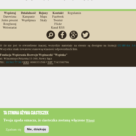
Wspieraj
Działalność
Rejony
Kontakt
Regulamin
Darowizna
Kampanie
Mapa
Facebook
Jeden procent
Współpraca
Skały
Tweeter
Rozgłaszaj
Flickr
Wolontariat
Kanał RSS
Szukaj
Facebook
Google
Twitter
O ile nie jest to stwierdzone inaczej, wszystkie materiały na stronie są dostępne na licencji
CC-BY-SA 3.0.
Wszystkie znaki towarowe stanowią własność odpowiednich firm.
Fundacja Wspierania Rozwoju Wspinaczki "Wspinka"
ul. Wincentego Pola 66a
33-300
,
Nowy Sącz
Tel.:
18 541 77 30
•
KRS
:
0000331588
•
NIP:
7343380796
Ta strona używa ciasteczek
Twoja zgoda oznacza, że ciasteczka zostaną włączone
Więcej
Zgadzam się
Nie, dziękuję
Szukaj
Główna
BIP
e-WSPINKA
Działaj
Podaruj