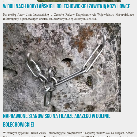
W Dolinach Kobylańskiej i Bolechowickiej zawitają kozy i owce
Na prośbę Agaty Jirak-Leszczyńskiej z Zespołu Parków Krajobrazowych Województwa Małopolskiego
informujemy o planowanych działaniach ochronnych ciepłolubnych siedlisk.
Naprawione stanowisko na Filarze Abazego w Dolinie
Bolechowickiej
W zeszłym tygodniu Darek Żurek interwencyjnie przeprowadził naprawę stanowiska na drogach
Skalne