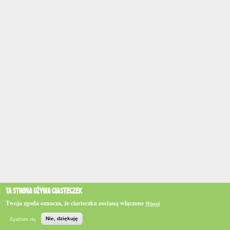
Ta strona używa ciasteczek
Twoja zgoda oznacza, że ciasteczka zostaną włączone
Więcej
Zgadzam się
Nie, dziękuję
Szukaj
Główna
BIP
e-WSPINKA
Działaj
Podaruj