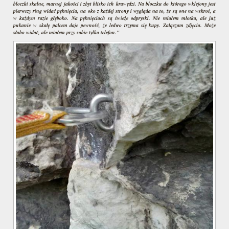
bloczki skalne, marnej jakości i zbyt blisko ich krawędzi. Na bloczku do którego wklejony jest
pierwszy ring widać pęknięcia, na oko z każdej strony i wygląda na to, że są one na wskroś, a
w każdym razie głęboko. Na pęknięciach są świeże odpryski. Nie miałem młotka, ale już
pukanie w skałę palcem daje pewność, że ledwo trzyma się kupy. Załączam zdjęcia. Może
słabo widać, ale miałem przy sobie tylko telefon."