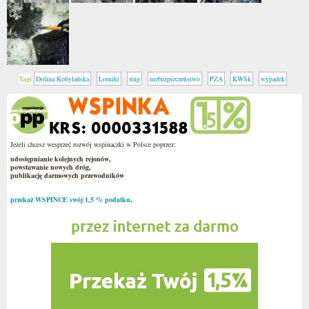
Tagi
Dolina Kobylańska
Lotniki
ring
niebezpieczeństwo
PZA
KWSk
wypadek
Jeżeli chcesz wesprzeć rozwój wspinaczki w Polsce poprzez:
udostępnianie kolejnych rejonów,
powstawanie nowych dróg,
publikację darmowych przewodników
przekaż WSPINCE swój 1,5 % podatku
.