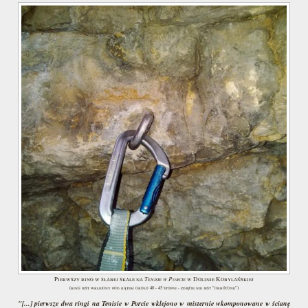
Tenisie w Porcie
Pierwszy ring w słabej skale na
w Dolinie Kobylańskiej
(ring jest wklejony pod kątem około 40 - 45 stopni - zdjęcie nie jest "obrócone")
"[...] pierwsze dwa ringi na Tenisie w Porcie wklejono w misternie wkomponowane w ścianę