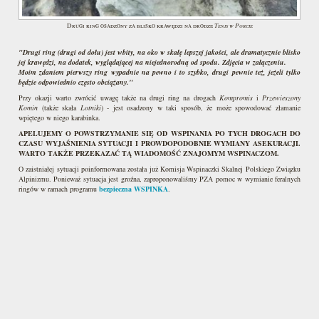
Tenis w Porcie
Drugi ring osadzony za blisko krawędzi na drodze
"Drugi ring (drugi od dołu) jest wbity, na oko w skałę lepszej jakości, ale dramatycznie blisko
jej krawędzi, na dodatek, wyglądającej na niejednorodną od spodu. Zdjęcia w załączeniu.
Moim zdaniem pierwszy ring wypadnie na pewno i to szybko, drugi pewnie też, jeżeli tylko
będzie odpowiednio często obciążany."
Przy okazji warto zwrócić uwagę także na drugi ring na drogach
Kompromis
i
Przewieszony
Komin
(także skała
Lotniki
) - jest osadzony w taki sposób, że może spowodować złamanie
wpiętego w niego karabinka.
APELUJEMY O POWSTRZYMANIE SIĘ OD WSPINANIA PO TYCH DROGACH DO
CZASU WYJAŚNIENIA SYTUACJI I PROWDOPODOBNIE WYMIANY ASEKURACJI.
WARTO TAKŻE PRZEKAZAĆ TĄ WIADOMOŚĆ ZNAJOMYM WSPINACZOM.
O zaistniałej sytuacji poinformowana została już Komisja Wspinaczki Skalnej Polskiego Związku
Alpinizmu. Ponieważ sytuacja jest groźna, zaproponowaliśmy PZA pomoc w wymianie feralnych
ringów w ramach programu
bezpieczna WSPINKA
.