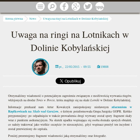
Przejdź do treści
Menu
Szukaj
Facebook
Google
Twitter
1 procent
Jesteś tutaj
Strona główna
News
Uwaga na ringi na Lotnikach w Dolinie Kobylańskiej
Uwaga na ringi na Lotnikach w
Dolinie Kobylańskiej
pt., 22/05/2015 - 09:55
19808
Otrzymaliśmy wiadomość o potencjalnym zagrożeniu związanym z możliwością wyrwania ringów,
wklejonych na drodze
Tenis w Porcie
, która znajduje się na skale
Lotniki
w Dolinie Kobylańskiej.
Informacje przekazał nam Artur Kowalczyk zaniepokojony niedawnym
zdarzeniem w
Rzędkowicach na
Skale nad Garażem
, o którym poinformowała Grupa Jurajska GOPR. Krótko
przypomnijmy: po odpadnięciu w trakcie prowadzenia drogi wyrwany został spory fragment skały
wraz z punktem asekuracyjnym. Na skutek upadku wspinająca się osoba doznała sporych obrażeń,
co należy traktować jako wielkie szczęście (w nieszczęściu), gdyż wspinacz przeżył ten incydent i
został przewieziony do szpitala.
Poniżej prezentujemy fragment wiadomości jaką otrzymaliśmy oraz fotografie.