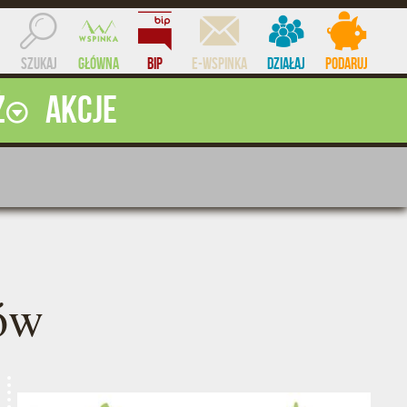
Szukaj
Główna
BIP
e-WSPINKA
Działaj
Podaruj
ż
Akcje
ocent
ów