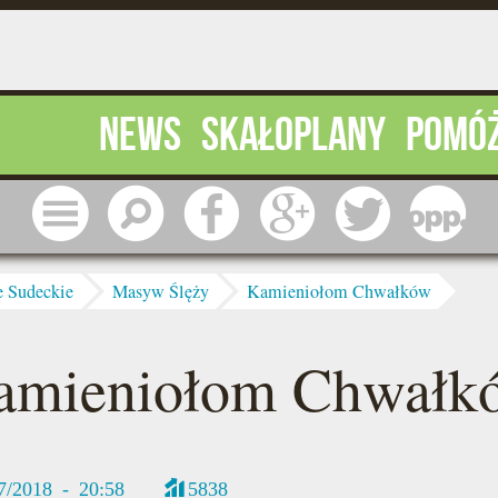
News
Skałoplany
Pomó
Menu
Szukaj
Facebook
Google
Twitter
1 pr
e Sudeckie
Masyw Ślęży
Kamieniołom Chwałków
amieniołom Chwałk
7/2018 - 20:58
5838