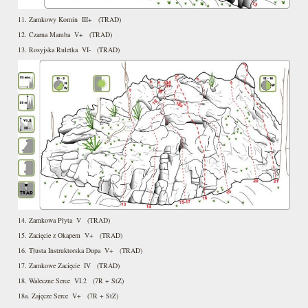
11. Zamkowy Komin III+ (TRAD)
12. Czarna Mamba V+ (TRAD)
13. Rosyjska Ruletka VI- (TRAD)
14. Zamkowa Płyta V (TRAD)
15. Zacięcie z Okapem V+ (TRAD)
16. Tłusta Instruktorska Dupa V+ (TRAD)
17. Zamkowe Zacięcie IV (TRAD)
18. Waleczne Serce VI.2 (7R + StZ)
18a. Zajęcze Serce V+ (7R + StZ)