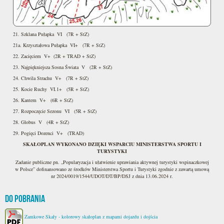
21. Szklana Pułapka VI (7R + StZ)
21a. Krzyształowa Pułapka VI+ (7R + StZ)
22. Zacięciem V+ (2R + TRAD + StZ)
23. Najpiękniejsza Sosna Świata V (2R + StZ)
24. Chwila Strachu V+ (7R + StZ)
25. Kocie Ruchy VI.1+ (5R + StZ)
26. Kantem V+ (6R + StZ)
27. Rozpoczęcie Sezonu VI (5R + StZ)
28. Globus V (4R + StZ)
29. Pogięci Dozenci V+ (TRAD)
SKAŁOPLAN WYKONANO DZIĘKI WSPARCIU MINISTERSTWA SPORTU I
TURYSTYKI
Zadanie publiczne pn. „Popularyzacja i ułatwienie uprawiania aktywnej turystyki wspinaczkowej
w Polsce” dofinansowano ze środków Ministerstwa Sportu i Turystyki zgodnie z zawartą umową
nr 2024/0019/1544/UDOT/DT/BP/DSJ z dnia 13.06.2024 r.
Do pobrania
Zamkowe Skały - kolorowy skałoplan z mapami dojazdu i dojścia