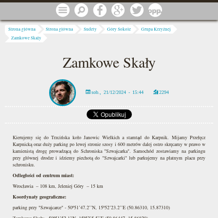
Przejdź do treści
Menu
Szukaj
Facebook
Google
Twitter
1 procent
Jesteś tutaj
Strona główna
Strona główna
Sudety
Góry Sokole
Grupa Krzyżnej
Zamkowe Skały
Zamkowe Skały
sob., 21/12/2024 - 15:44
2294
Kierujemy się do Trzcińska koło Janowic Wielkich a stamtąd do Karpnik. Mijamy Przełęcz
Karpnicką oraz duży parking po lewej stronie szosy i 600 metrów dalej ostro skręcamy w prawo w
kamienistą drogę prowadzącą do Schroniska "Szwajcarka". Samochód zostawiamy na parkingu
przy głównej drodze i idziemy piechotą do "Szwajcarki" lub parkujemy na płatnym placu przy
schronisku.
Odległości od centrum miast:
Wrocławia – 108 km, Jeleniej Góry – 15 km
Koordynaty geograficzne:
parking przy "Szwajcarce" - 50º51’47.2’’N, 15º52’23.2’’E (50.86310, 15.87310)
Zamkowe Skały - 50º51’52.1’'N, 15º52’5.5’’E (50.86447, 15.86820)