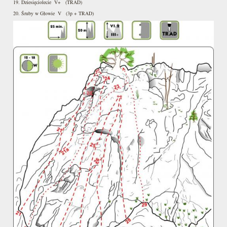
19. Dziesięciolecie V+ (TRAD)
20. Śruby w Głowie V (3p + TRAD)