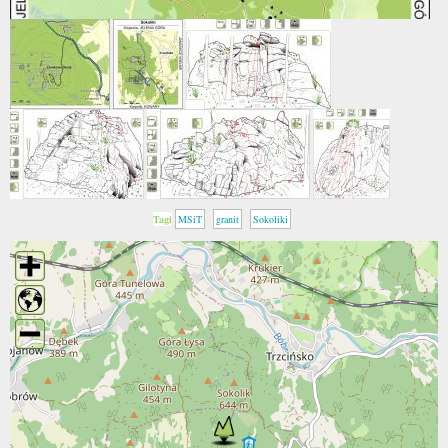
Tagi
MSiT
granit
Sokoliki