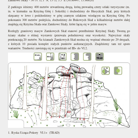
Z parkingu idziemy 400 metrów utwardzoną drogą, którą prowadzą cztery szlaki turystyczne (m.
in. w kierunku na Krzyżną Górę i Sokolik) i dochodzimy do Husyckich Skał, przy których
skręcamy w lewo i podchodzimy w górę czarnym szlakiem wiodącym na Krzyżną Górę. Po
pokonaniu 300 metrów podejścia, dochodzimy do Bukowych Skał a kilkadziesiąt metrów dalej
znajdują się Krzyżna Skała oraz Zamkowe Skały, które łączą się w jeden masyw.
Rozległy granitowy masyw Zamkowych Skał stanowi przedłużenie Krzyżnej Skały. Tworzą go
ściany skalne o różnej wystawie (przeważa południowa) oraz wysokości. Najwyższe skały
przekraczają 20 metrów. Na ścianach Zamkowych Skał można się wspinać obecnie po 29 drogach,
z których 10 posiada komplet stałych punktów asekuracyjnych. Znajdziemy tam też sporo
wariantów. Trudności zawierają się w przedziale od III+ do VI.2.
1. Ryska Ucząca Pokory VI.1+ (TRAD)