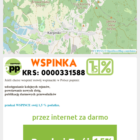
©
CCBYSA
© OpenStreetMap contributors
Jeżeli chcesz wesprzeć rozwój wspinaczki w Polsce poprzez:
udostępnianie kolejnych rejonów,
powstawanie nowych dróg,
publikację darmowych przewodników
przekaż WSPINCE swój 1,5 % podatku
.