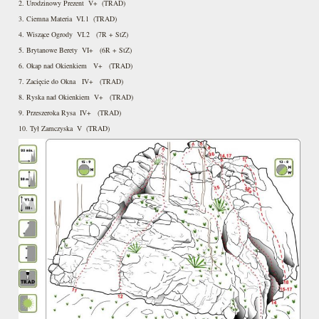
2. Urodzinowy Prezent V+ (TRAD)
3. Ciemna Materia VI.1 (TRAD)
4. Wiszące Ogrody VI.2 (7R + StZ)
5. Brytanowe Berety VI+ (6R + StZ)
6. Okap nad Okienkiem V+ (TRAD)
7. Zacięcie do Okna IV+ (TRAD)
8. Ryska nad Okienkiem V+ (TRAD)
9. Przeszeroka Rysa IV+ (TRAD)
10. Tył Zamczyska V (TRAD)