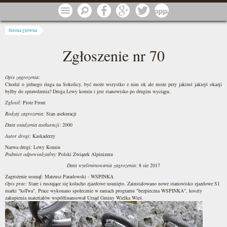
Przejdź do treści
Menu
Szukaj
Facebook
Google
Twitter
1 procent
Jesteś tutaj
Strona główna
Zgłoszenie nr 70
Opis zagrożenia:
Chodzi o jednego ringa na Sokolicy, być może wszystko z nim ok ale może przy jakimś jakiejś okazji
byłby do sprawdzenia? Droga Lewy komin i jest stanowisko po drugim wyciągu.
Zgłosił:
Piotr Front
Rodzaj zagrożenia:
Stan asekuracji
Data osadzenia asekuracji:
2000
Autor drogi:
Kaskaderzy
Nazwa drogi: Lewy Komin
Podmiot odpowiedzialny:
Polski Związek Alpinizmu
Data wyeliminowania zagrożenia:
8 sie 2017
Zagrożenie usunął:
Mateusz Paradowski - WSPINKA
Opis prac:
Stare i ruszające się kolucho zjazdowe usunięto. Zainstalowano nowe stanowisko zjazdowe S1
marki "koTwa". Prace wykonano społecznie w ramach programu "bezpieczna WSPINKA", koszty
zakupienia materiałów współfinansował Urząd Gminy Wielka Wieś.