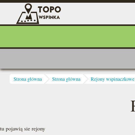
Przejdź do treści
Skałoplany Fundacji
WSPINKA
Jesteś tutaj
Strona główna
Strona główna
Rejony wspinaczkowe
tu pojawią sie rejony