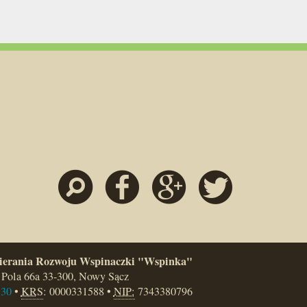
Szukaj
Facebook
Google
Twitter
ierania Rozwoju Wspinaczki "Wspinka"
 Pola 66a
33-300
,
Nowy Sącz
 30
•
KRS
:
0000331588
•
NIP:
7343380796