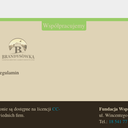
Współpracujemy
egulamin
Fundacja Wsp
ronie są dostępne na licencji
CC-
iednich firm.
ul. Wincentego
Tel.:
18 541 77