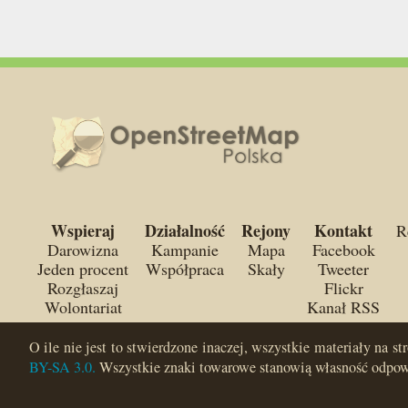
Wspieraj
Działalność
Rejony
Kontakt
R
Darowizna
Kampanie
Mapa
Facebook
Jeden procent
Współpraca
Skały
Tweeter
Rozgłaszaj
Flickr
Wolontariat
Kanał RSS
O ile nie jest to stwierdzone inaczej, wszystkie materiały na st
BY-SA 3.0.
Wszystkie znaki towarowe stanowią własność odpow