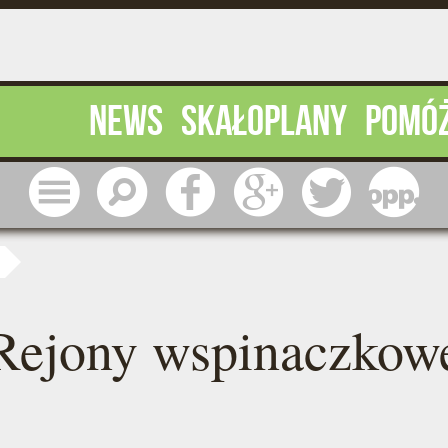
News
Skałoplany
Pomó
Menu
Szukaj
Facebook
Google
Twitter
1 pr
Rejony wspinaczkow