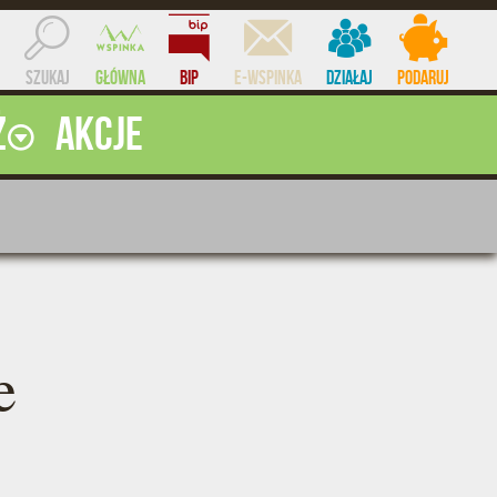
Szukaj
Główna
BIP
e-WSPINKA
Działaj
Podaruj
ż
Akcje
ocent
e