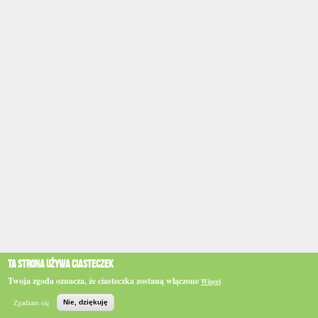
Ta strona używa ciasteczek
Twoja zgoda oznacza, że ciasteczka zostaną włączone
Więcej
Zgadzam się
Nie, dziękuję
Szukaj
Główna
BIP
e-WSPINKA
Działaj
Podaruj